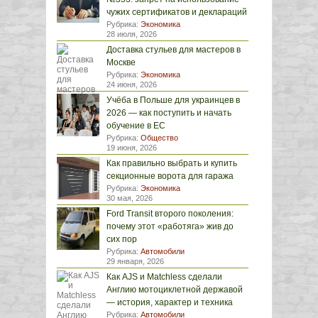
чужих сертификатов и деклараций
Рубрика:
Экономика
28 июля, 2026
Доставка стульев для мастеров в
Москве
Рубрика:
Экономика
24 июня, 2026
Учёба в Польше для украинцев в
2026 — как поступить и начать
обучение в ЕС
Рубрика:
Общество
19 июня, 2026
Как правильно выбрать и купить
секционные ворота для гаража
Рубрика:
Экономика
30 мая, 2026
Ford Transit второго поколения:
почему этот «работяга» жив до
сих пор
Рубрика:
Автомобили
29 января, 2026
Как AJS и Matchless сделали
Англию мотоциклетной державой
— история, характер и техника
Рубрика:
Автомобили