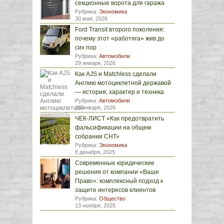
секционные ворота для гаража
Рубрика:
Экономика
30 мая, 2026
Ford Transit второго поколения:
почему этот «работяга» жив до
сих пор
Рубрика:
Автомобили
29 января, 2026
Как AJS и Matchless сделали
Англию мотоциклетной державой
— история, характер и техника
Рубрика:
Автомобили
29 января, 2026
ЧЕК-ЛИСТ «Как предотвратить
фальсификации на общем
собрании СНТ»
Рубрика:
Экономика
8 декабря, 2025
Современные юридические
решения от компании «Ваше
Право»: комплексный подход к
защите интересов клиентов
Рубрика:
Общество
13 ноября, 2025