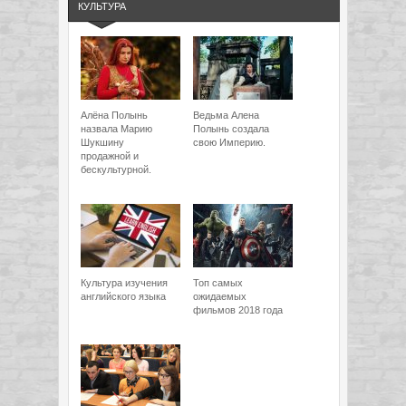
КУЛЬТУРА
Алёна Полынь
Ведьма Алена
назвала Марию
Полынь создала
Шукшину
свою Империю.
продажной и
бескультурной.
Культура изучения
Топ самых
английского языка
ожидаемых
фильмов 2018 года