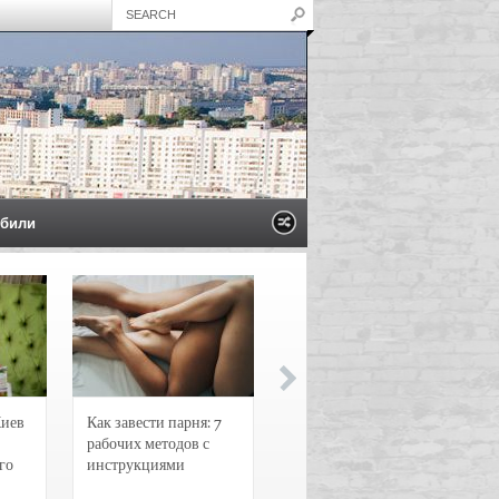
били
Киев
Как завести парня: 7
Новости и
рабочих методов с
чрезвычайные
го
инструкциями
происшествия в
Воронеже