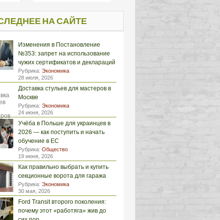
СЛЕДНЕЕ НА САЙТЕ
Изменения в Постановление
№353: запрет на использование
чужих сертификатов и деклараций
Рубрика:
Экономика
28 июля, 2026
Доставка стульев для мастеров в
Москве
Рубрика:
Экономика
24 июня, 2026
Учёба в Польше для украинцев в
2026 — как поступить и начать
обучение в ЕС
Рубрика:
Общество
19 июня, 2026
Как правильно выбрать и купить
секционные ворота для гаража
Рубрика:
Экономика
30 мая, 2026
Ford Transit второго поколения:
почему этот «работяга» жив до
сих пор