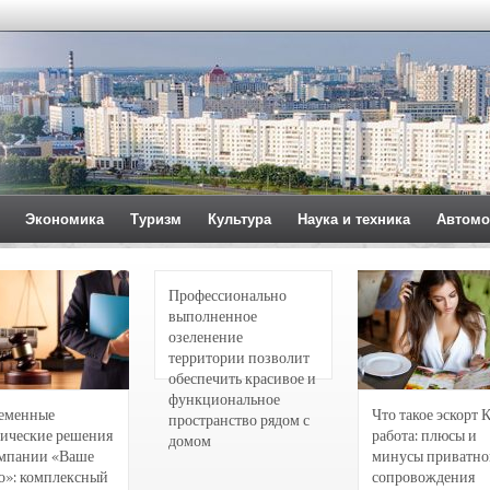
Экономика
Туризм
Культура
Наука и техника
Автомо
Профессионально
выполненное
озеленение
территории позволит
обеспечить красивое и
функциональное
еменные
Что такое эскорт 
пространство рядом с
ические решения
работа: плюсы и
домом
омпании «Ваше
минусы приватно
о»: комплексный
сопровождения