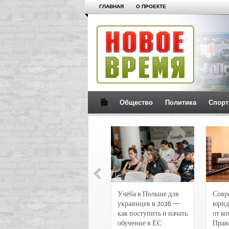
ГЛАВНАЯ
О ПРОЕКТЕ
Общество
Политика
Спорт
Новости и
Учёба в Польше для
Совр
чрезвычайные
украинцев в 2026 —
юрид
происшествия в
как поступить и начать
от к
Воронеже
обучение в ЕС
Прав