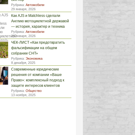
Рубрика:
Автомобили
29 января, 2026
Как AJS и Matchless сделали
Англию мотоциклетной державой
— история, характер и техника
Рубрика:
Автомобили
29 января, 2026
ЧЕК-ЛИСТ «Как предотвратить
фальсификации на общем
собрании СНТ»
Рубрика:
Экономика
8 декабря, 2025
Современные юридические
решения от компании «Ваше
Право»: комплексный подход к
защите интересов клиентов
Рубрика:
Общество
13 ноября, 2025