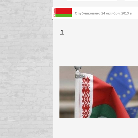
подх
инте
Опубликовано
24 октября, 2013
в
1