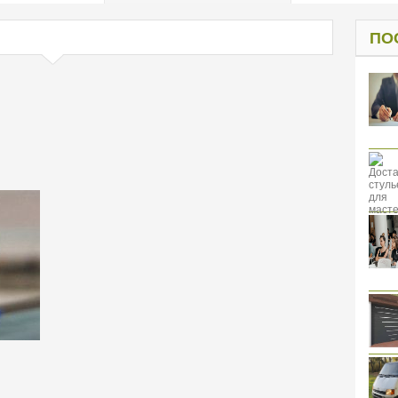
од к защите
ресов клиентов
ПО