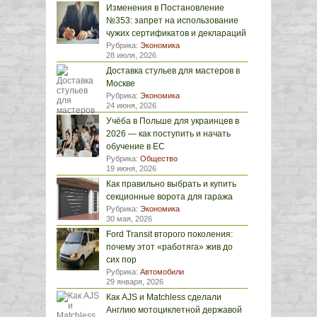
Изменения в Постановление
№353: запрет на использование
чужих сертификатов и деклараций
Рубрика:
Экономика
28 июля, 2026
Доставка стульев для мастеров в
Москве
Рубрика:
Экономика
24 июня, 2026
Учёба в Польше для украинцев в
2026 — как поступить и начать
обучение в ЕС
Рубрика:
Общество
19 июня, 2026
Как правильно выбрать и купить
секционные ворота для гаража
Рубрика:
Экономика
30 мая, 2026
Ford Transit второго поколения:
почему этот «работяга» жив до
сих пор
Рубрика:
Автомобили
29 января, 2026
Как AJS и Matchless сделали
Англию мотоциклетной державой