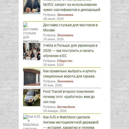
№353: запрет на использование
чужих сертификатов и деклараций
Рубрика:
Экономика
28 июля, 2026
Доставка стульев для мастеров в
Москве
Рубрика:
Экономика
24 июня, 2026
Учёба в Польше для украинцев в
2026 — как поступить и начать
обучение в ЕС
Рубрика:
Общество
19 июня, 2026
Как правильно выбрать и купить
секционные ворота для гаража
Рубрика:
Экономика
30 мая, 2026
Ford Transit второго поколения:
почему этот «работяга» жив до
сих пор
Рубрика:
Автомобили
29 января, 2026
Как AJS и Matchless сделали
Англию мотоциклетной державой
— история, характер и техника