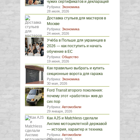
чужих сертификатов и деклараций
Рубрика:
Экономика
28 июля, 2026
Доставка стульев для мастеров в
Москве
Рубрика:
Экономика
24 июня, 2026
Учёба в Польше для украинцев в
2026 — как поступить и начать
обучение в ЕС
Рубрика:
Общество
19 июня, 2026
Как правильно выбрать и купить
секционные ворота для гаража
Рубрика:
Экономика
30 мая, 2026
Ford Transit второго поколения:
почему этот «работяга» жив до
сих пор
Рубрика:
Автомобили
29 января, 2026
Как AJS и Matchless сделали
Англию мотоциклетной державой
— история, характер и техника
Рубрика:
Автомобили
29 января, 2026