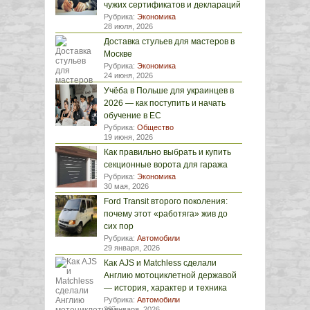
чужих сертификатов и деклараций
Рубрика:
Экономика
28 июля, 2026
Доставка стульев для мастеров в
Москве
Рубрика:
Экономика
24 июня, 2026
Учёба в Польше для украинцев в
2026 — как поступить и начать
обучение в ЕС
Рубрика:
Общество
19 июня, 2026
Как правильно выбрать и купить
секционные ворота для гаража
Рубрика:
Экономика
30 мая, 2026
Ford Transit второго поколения:
почему этот «работяга» жив до
сих пор
Рубрика:
Автомобили
29 января, 2026
Как AJS и Matchless сделали
Англию мотоциклетной державой
— история, характер и техника
Рубрика:
Автомобили
29 января, 2026