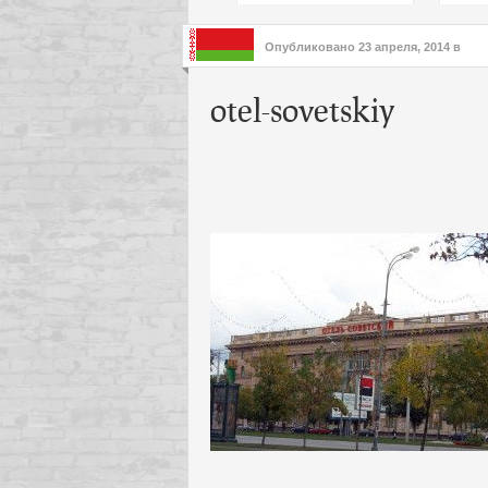
подх
инте
Опубликовано
23 апреля, 2014
в
otel-sovetskiy