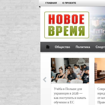
ГЛАВНАЯ
О ПРОЕКТЕ
Общество
Политика
Спорт
Новости и
Учёба в Польше для
Совр
чрезвычайные
украинцев в 2026 —
юрид
происшествия в
как поступить и начать
от к
Воронеже
обучение в ЕС
Прав