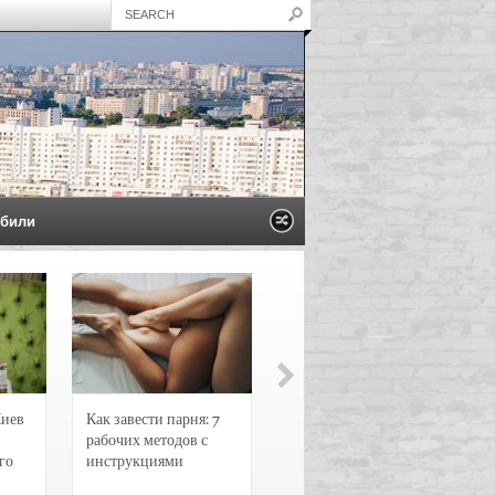
били
Киев
Как завести парня: 7
Новости и
рабочих методов с
чрезвычайные
го
инструкциями
происшествия в
Воронеже