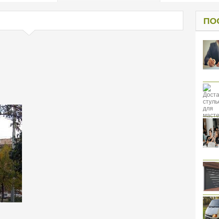
од к защите
ресов клиентов
ПО