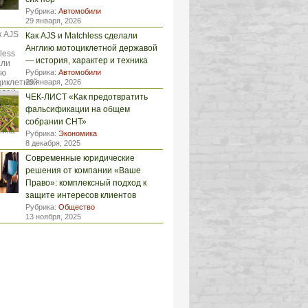
Рубрика:
Автомобили
29 января, 2026
Как AJS и Matchless сделали
Англию мотоциклетной державой
— история, характер и техника
Рубрика:
Автомобили
29 января, 2026
ЧЕК-ЛИСТ «Как предотвратить
фальсификации на общем
собрании СНТ»
Рубрика:
Экономика
8 декабря, 2025
Современные юридические
решения от компании «Ваше
Право»: комплексный подход к
защите интересов клиентов
Рубрика:
Общество
13 ноября, 2025