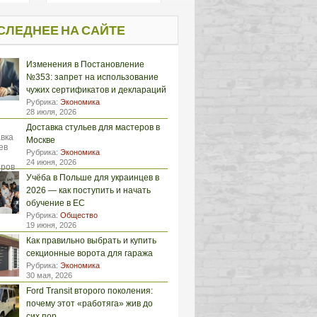
СЛЕДНЕЕ НА САЙТЕ
Изменения в Постановление
№353: запрет на использование
чужих сертификатов и деклараций
Рубрика:
Экономика
28 июля, 2026
Доставка стульев для мастеров в
Москве
Рубрика:
Экономика
24 июня, 2026
Учёба в Польше для украинцев в
2026 — как поступить и начать
обучение в ЕС
Рубрика:
Общество
19 июня, 2026
Как правильно выбрать и купить
секционные ворота для гаража
Рубрика:
Экономика
30 мая, 2026
Ford Transit второго поколения:
почему этот «работяга» жив до
сих пор