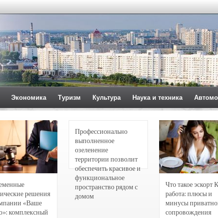
Экономика
Туризм
Культура
Наука и техника
Автомо
Профессионально
выполненное
озеленение
территории позволит
обеспечить красивое и
функциональное
еменные
Что такое эскорт 
пространство рядом с
ические решения
работа: плюсы и
домом
омпании «Ваше
минусы приватно
о»: комплексный
сопровождения