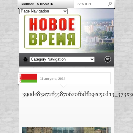
ГЛАВНАЯ
О ПРОЕКТЕ
11 августа, 2014
390de83a72f55870620f6dfb9ec5cd13_373x3