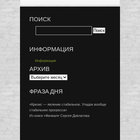
ПОИСК
ИНФОРМАЦИЯ
Информация
АРХИВ
ФРАЗА ДНЯ
«Кризис — явление стабильное. Упадок вообще
стабильнее прогресса»
Из книги «Филиал» Сергея Довлатова