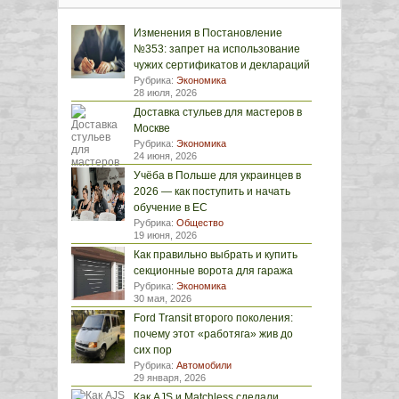
Изменения в Постановление
№353: запрет на использование
чужих сертификатов и деклараций
Рубрика:
Экономика
28 июля, 2026
Доставка стульев для мастеров в
Москве
Рубрика:
Экономика
24 июня, 2026
Учёба в Польше для украинцев в
2026 — как поступить и начать
обучение в ЕС
Рубрика:
Общество
19 июня, 2026
Как правильно выбрать и купить
секционные ворота для гаража
Рубрика:
Экономика
30 мая, 2026
Ford Transit второго поколения:
почему этот «работяга» жив до
сих пор
Рубрика:
Автомобили
29 января, 2026
Как AJS и Matchless сделали