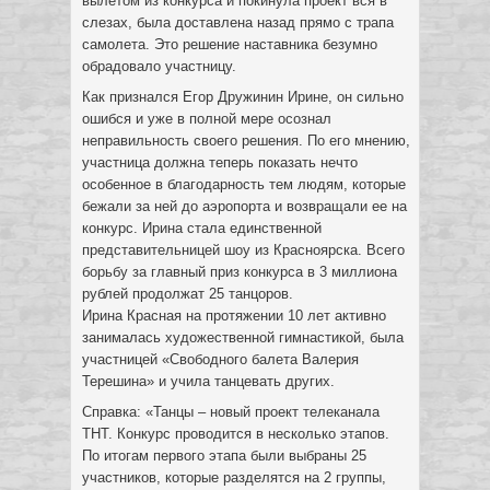
вылетом из конкурса и покинула проект вся в
слезах, была доставлена назад прямо с трапа
самолета. Это решение наставника безумно
обрадовало участницу.
Как признался Егор Дружинин Ирине, он сильно
ошибся и уже в полной мере осознал
неправильность своего решения. По его мнению,
участница должна теперь показать нечто
особенное в благодарность тем людям, которые
бежали за ней до аэропорта и возвращали ее на
конкурс. Ирина стала единственной
представительницей шоу из Красноярска. Всего
борьбу за главный приз конкурса в 3 миллиона
рублей продолжат 25 танцоров.
Ирина Красная на протяжении 10 лет активно
занималась художественной гимнастикой, была
участницей «Свободного балета Валерия
Терешина» и учила танцевать других.
Справка: «Танцы – новый проект телеканала
ТНТ. Конкурс проводится в несколько этапов.
По итогам первого этапа были выбраны 25
участников, которые разделятся на 2 группы,