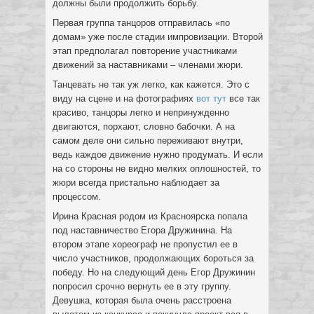
должны были продолжить борьбу.
Первая группа танцоров отправилась «по
домам» уже после стадии импровизации. Второй
этап предполагал повторение участниками
движений за наставниками – членами жюри.
Танцевать не так уж легко, как кажется. Это с
виду на сцене и на фотографиях
вот тут
все так
красиво, танцоры легко и непринужденно
двигаются, порхают, словно бабочки. А на
самом деле они сильно переживают внутри,
ведь каждое движение нужно продумать. И если
на со стороны не видно мелких оплошностей, то
жюри всегда пристально наблюдает за
процессом.
Ирина Красная родом из Красноярска попала
под наставничество Егора Дружинина. На
втором этапе хореограф не пропустил ее в
число участников, продолжающих бороться за
победу. Но на следующий день Егор Дружинин
попросил срочно вернуть ее в эту группу.
Девушка, которая была очень расстроена