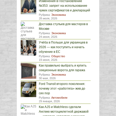
Изменения в Постановление
№353: запрет на использование
чужих сертификатов и деклараций
Рубрика:
Экономика
28 июля, 2026
Доставка стульев для мастеров в
Москве
Рубрика:
Экономика
24 июня, 2026
Учёба в Польше для украинцев в
2026 — как поступить и начать
обучение в ЕС
Рубрика:
Общество
19 июня, 2026
Как правильно выбрать и купить
секционные ворота для гаража
Рубрика:
Экономика
30 мая, 2026
Ford Transit второго поколения:
почему этот «работяга» жив до
сих пор
Рубрика:
Автомобили
29 января, 2026
Как AJS и Matchless сделали
Англию мотоциклетной державой