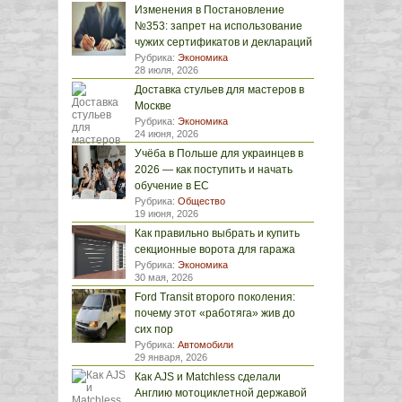
Изменения в Постановление
№353: запрет на использование
чужих сертификатов и деклараций
Рубрика:
Экономика
28 июля, 2026
Доставка стульев для мастеров в
Москве
Рубрика:
Экономика
24 июня, 2026
Учёба в Польше для украинцев в
2026 — как поступить и начать
обучение в ЕС
Рубрика:
Общество
19 июня, 2026
Как правильно выбрать и купить
секционные ворота для гаража
Рубрика:
Экономика
30 мая, 2026
Ford Transit второго поколения:
почему этот «работяга» жив до
сих пор
Рубрика:
Автомобили
29 января, 2026
Как AJS и Matchless сделали
Англию мотоциклетной державой