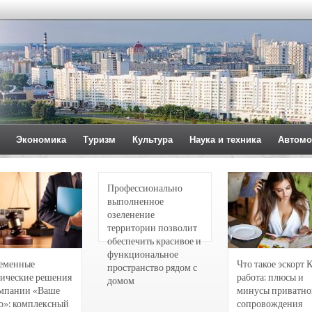
Экономика
Туризм
Культура
Наука и техника
Автомо
Профессионально
выполненное
озеленение
территории позволит
обеспечить красивое и
функциональное
еменные
Что такое эскорт 
пространство рядом с
ические решения
работа: плюсы и
домом
омпании «Ваше
минусы приватно
о»: комплексный
сопровождения