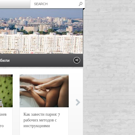
били
Киев
Как завести парня: 7
Новости и
рабочих методов с
чрезвычайные
го
инструкциями
происшествия в
Воронеже