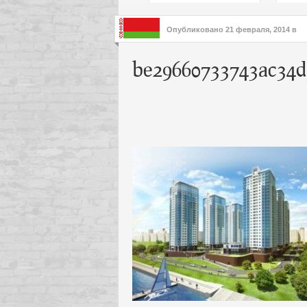
подх
инте
Опубликовано
21 февраля, 2014
в
be29660733743ac34d