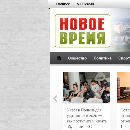
ГЛАВНАЯ
О ПРОЕКТЕ
Общество
Политика
Спорт
Новости и
Учёба в Польше для
Совр
чрезвычайные
украинцев в 2026 —
юрид
происшествия в
как поступить и начать
от к
Воронеже
обучение в ЕС
Прав