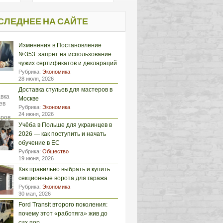
СЛЕДНЕЕ НА САЙТЕ
Изменения в Постановление
№353: запрет на использование
чужих сертификатов и деклараций
Рубрика:
Экономика
28 июля, 2026
Доставка стульев для мастеров в
Москве
Рубрика:
Экономика
24 июня, 2026
Учёба в Польше для украинцев в
2026 — как поступить и начать
обучение в ЕС
Рубрика:
Общество
19 июня, 2026
Как правильно выбрать и купить
секционные ворота для гаража
Рубрика:
Экономика
30 мая, 2026
Ford Transit второго поколения:
почему этот «работяга» жив до
сих пор