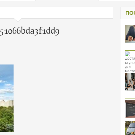
од к защите
ресов клиентов
ПО
51066bda3f1dd9