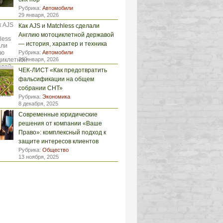
Рубрика:
Автомобили
29 января, 2026
Как AJS и Matchless сделали
Англию мотоциклетной державой
— история, характер и техника
Рубрика:
Автомобили
29 января, 2026
ЧЕК-ЛИСТ «Как предотвратить
фальсификации на общем
собрании СНТ»
Рубрика:
Экономика
8 декабря, 2025
Современные юридические
решения от компании «Ваше
Право»: комплексный подход к
защите интересов клиентов
Рубрика:
Общество
13 ноября, 2025