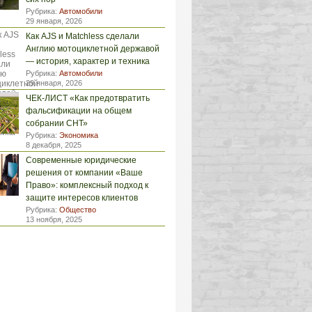
Рубрика:
Автомобили
29 января, 2026
Как AJS и Matchless сделали
Англию мотоциклетной державой
— история, характер и техника
Рубрика:
Автомобили
29 января, 2026
ЧЕК-ЛИСТ «Как предотвратить
фальсификации на общем
собрании СНТ»
Рубрика:
Экономика
8 декабря, 2025
Современные юридические
решения от компании «Ваше
Право»: комплексный подход к
защите интересов клиентов
Рубрика:
Общество
13 ноября, 2025