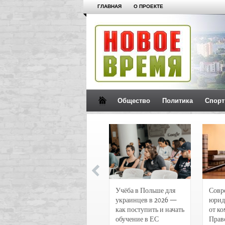
ГЛАВНАЯ
О ПРОЕКТЕ
Общество
Политика
Спорт
Новости и
Учёба в Польше для
Совр
чрезвычайные
украинцев в 2026 —
юрид
происшествия в
как поступить и начать
от к
Воронеже
обучение в ЕС
Прав