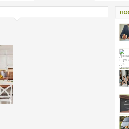
од к защите
ресов клиентов
ПО