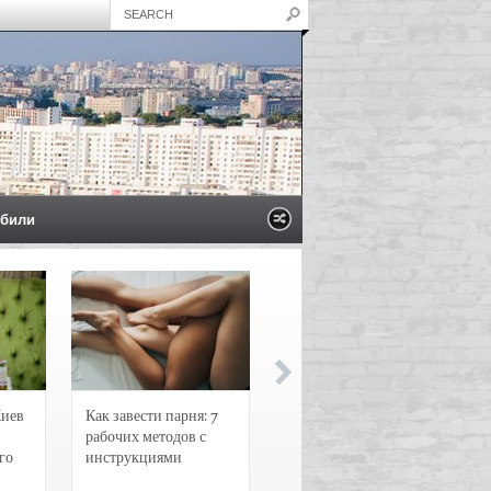
били
Киев
Как завести парня: 7
Новости и
рабочих методов с
чрезвычайные
го
инструкциями
происшествия в
Воронеже