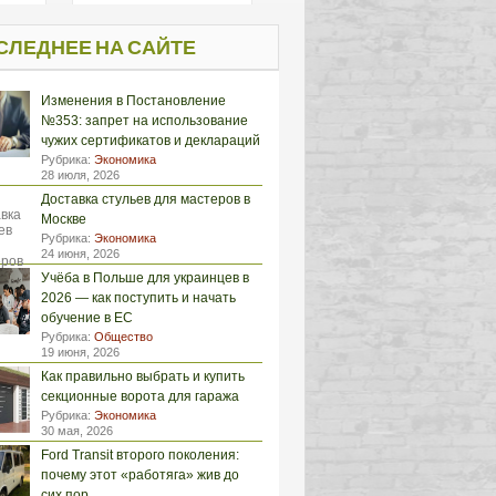
СЛЕДНЕЕ НА САЙТЕ
Изменения в Постановление
№353: запрет на использование
чужих сертификатов и деклараций
Рубрика:
Экономика
28 июля, 2026
Доставка стульев для мастеров в
Москве
Рубрика:
Экономика
24 июня, 2026
Учёба в Польше для украинцев в
2026 — как поступить и начать
обучение в ЕС
Рубрика:
Общество
19 июня, 2026
Как правильно выбрать и купить
секционные ворота для гаража
Рубрика:
Экономика
30 мая, 2026
Ford Transit второго поколения:
почему этот «работяга» жив до
сих пор