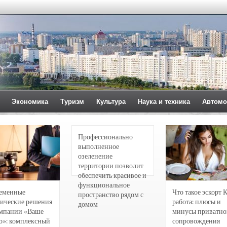
Экономика
Туризм
Культура
Наука и техника
Автомо
Профессионально
выполненное
озеленение
территории позволит
обеспечить красивое и
функциональное
еменные
Что такое эскорт 
пространство рядом с
ические решения
работа: плюсы и
домом
омпании «Ваше
минусы приватно
о»: комплексный
сопровождения