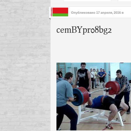
подх
инте
Опубликовано
17 апреля, 2016
в
cemBYpr08bg2