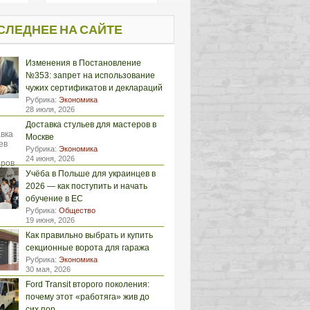
СЛЕДНЕЕ НА САЙТЕ
Изменения в Постановление
№353: запрет на использование
чужих сертификатов и деклараций
Рубрика:
Экономика
28 июля, 2026
Доставка стульев для мастеров в
Москве
Рубрика:
Экономика
24 июня, 2026
Учёба в Польше для украинцев в
2026 — как поступить и начать
обучение в ЕС
Рубрика:
Общество
19 июня, 2026
Как правильно выбрать и купить
секционные ворота для гаража
Рубрика:
Экономика
30 мая, 2026
Ford Transit второго поколения:
почему этот «работяга» жив до
сих пор