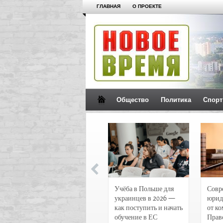
ГЛАВНАЯ
О ПРОЕКТЕ
Общество
Политика
Спорт
Новости и
Учёба в Польше для
Совр
чрезвычайные
украинцев в 2026 —
юрид
происшествия в
как поступить и начать
от к
Воронеже
обучение в ЕС
Прав