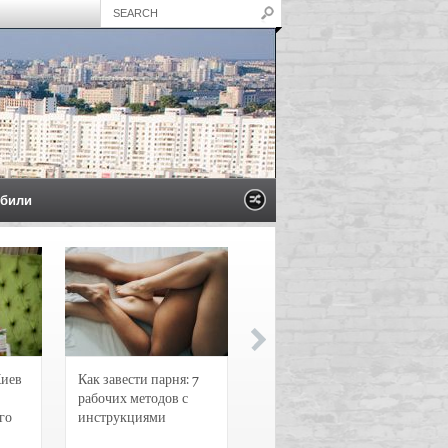
били
Киев
Как завести парня: 7
Новости и
рабочих методов с
чрезвычайные
го
инструкциями
происшествия в
Воронеже