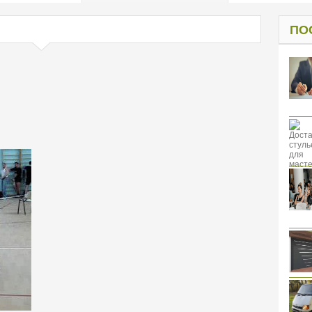
од к защите
ресов клиентов
ПО