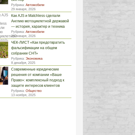
Рубрика:
Автомобили
29 января, 2026
Как AJS и Matchless сделали
Англию мотоциклетной державой
— история, характер и техника
Рубрика:
Автомобили
29 января, 2026
ЧЕК-ЛИСТ «Как предотвратить
фальсификации на общем
собрании СНТ»
Рубрика:
Экономика
8 декабря, 2025
Современные юридические
решения от компании «Ваше
Право»: комплексный подход к
защите интересов клиентов
Рубрика:
Общество
13 ноября, 2025