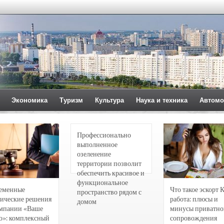
Экономика
Туризм
Культура
Наука и техника
Автомо
Профессионально
выполненное
озеленение
территории позволит
обеспечить красивое и
функциональное
еменные
Что такое эскорт 
пространство рядом с
ические решения
работа: плюсы и
домом
омпании «Ваше
минусы приватно
о»: комплексный
сопровождения