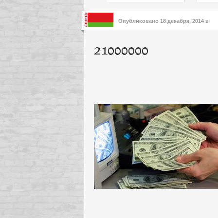
подх
инте
Опубликовано
18 декабря, 2014
в
21000000