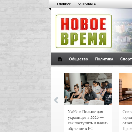
ГЛАВНАЯ
О ПРОЕКТЕ
Общество
Политика
Спорт
Новости и
Учёба в Польше для
Совр
чрезвычайные
украинцев в 2026 —
юрид
происшествия в
как поступить и начать
от к
Воронеже
обучение в ЕС
Прав