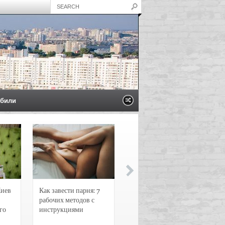
били
Киев
Как завести парня: 7
Новости и
рабочих методов с
чрезвычайные
го
инструкциями
происшествия в
Воронеже