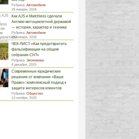
Рубрика:
Автомобили
29 января, 2026
Как AJS и Matchless сделали
Англию мотоциклетной державой
— история, характер и техника
Рубрика:
Автомобили
29 января, 2026
ЧЕК-ЛИСТ «Как предотвратить
фальсификации на общем
собрании СНТ»
Рубрика:
Экономика
8 декабря, 2025
Современные юридические
решения от компании «Ваше
Право»: комплексный подход к
защите интересов клиентов
Рубрика:
Общество
13 ноября, 2025