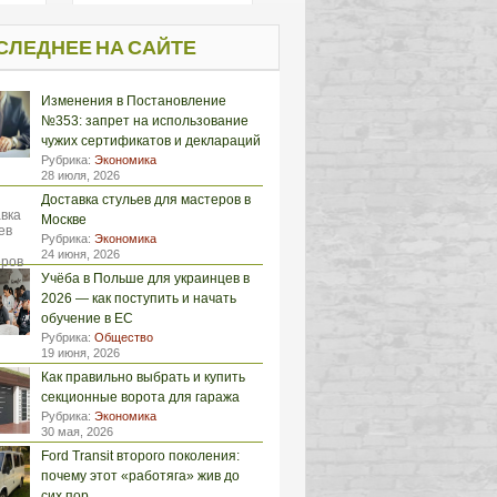
СЛЕДНЕЕ НА САЙТЕ
Изменения в Постановление
№353: запрет на использование
чужих сертификатов и деклараций
Рубрика:
Экономика
28 июля, 2026
Доставка стульев для мастеров в
Москве
Рубрика:
Экономика
24 июня, 2026
Учёба в Польше для украинцев в
2026 — как поступить и начать
обучение в ЕС
Рубрика:
Общество
19 июня, 2026
Как правильно выбрать и купить
секционные ворота для гаража
Рубрика:
Экономика
30 мая, 2026
Ford Transit второго поколения:
почему этот «работяга» жив до
сих пор