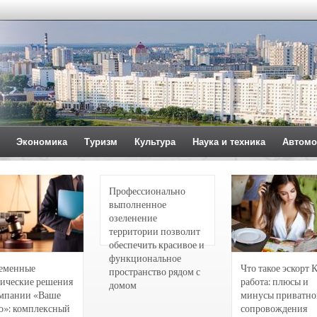
Экономика
Туризм
Культура
Наука и техника
Автомо
Профессионально
выполненное
озеленение
территории позволит
обеспечить красивое и
функциональное
еменные
Что такое эскорт 
пространство рядом с
ические решения
работа: плюсы и
домом
омпании «Ваше
минусы приватно
о»: комплексный
сопровождения