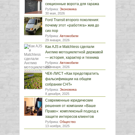
секционные ворота для гаража
Рубрика:
Экономика
30 мая, 2026
Ford Transit второго поколения:
почему этот «работяга» жив до
сих пор
Рубрика:
Автомобили
29 января, 2026
Как AJS и Matchless сделали
Англию мотоциклетной державой
— история, характер и техника
Рубрика:
Автомобили
29 января, 2026
ЧЕК-ЛИСТ «Как предотвратить
фальсификации на общем
собрании СНТ»
Рубрика:
Экономика
8 декабря, 2025
Современные юридические
решения от компании «Ваше
Право»: комплексный подход к
защите интересов клиентов
Рубрика:
Общество
13 ноября, 2025