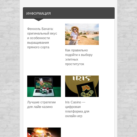
ИНФОРМАЦИЯ
Фенхель Бачата:
оригинальный вкус
и особенности
выращивания
пряного сорта
Как правильно
подойти к выбору
элитных
проституток
Лучшие стратегии
Iris Casino —
для лайв-казино
цифровая
платформа для
онлайн-игр