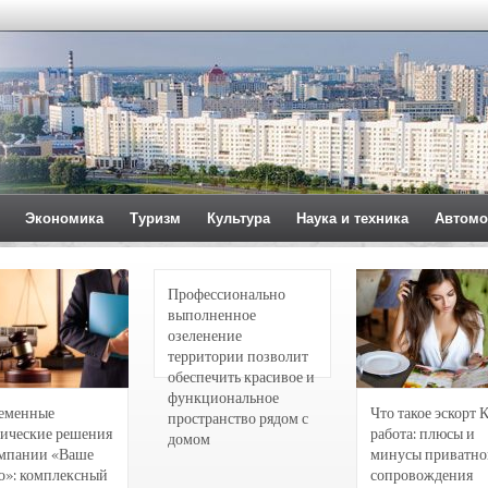
Экономика
Туризм
Культура
Наука и техника
Автомо
Профессионально
выполненное
озеленение
территории позволит
обеспечить красивое и
функциональное
еменные
Что такое эскорт 
пространство рядом с
ические решения
работа: плюсы и
домом
омпании «Ваше
минусы приватно
о»: комплексный
сопровождения