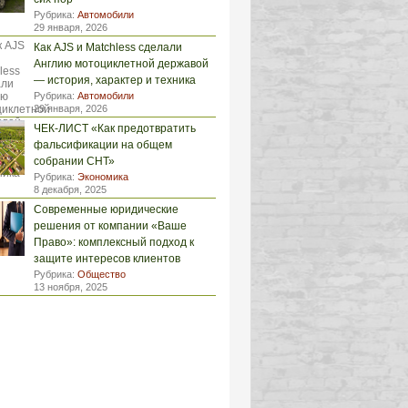
Рубрика:
Автомобили
29 января, 2026
Как AJS и Matchless сделали
Англию мотоциклетной державой
— история, характер и техника
Рубрика:
Автомобили
29 января, 2026
ЧЕК-ЛИСТ «Как предотвратить
фальсификации на общем
собрании СНТ»
Рубрика:
Экономика
8 декабря, 2025
Современные юридические
решения от компании «Ваше
Право»: комплексный подход к
защите интересов клиентов
Рубрика:
Общество
13 ноября, 2025