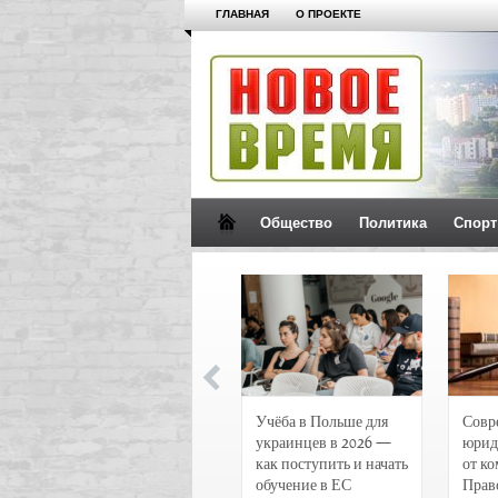
ГЛАВНАЯ
О ПРОЕКТЕ
Общество
Политика
Спорт
Новости и
Учёба в Польше для
Совр
чрезвычайные
украинцев в 2026 —
юрид
происшествия в
как поступить и начать
от к
Воронеже
обучение в ЕС
Прав