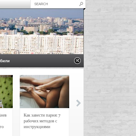
били
Киев
Как завести парня: 7
Новости и
рабочих методов с
чрезвычайные
го
инструкциями
происшествия в
Воронеже