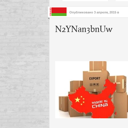
подх
инте
Опубликовано
3 апреля, 2015
в
N2YNan3bnUw