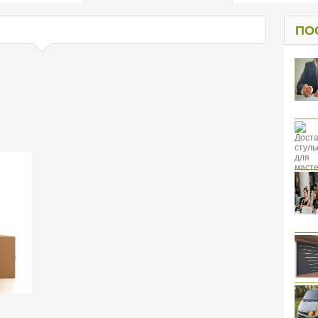
од к защите
ресов клиентов
ПО