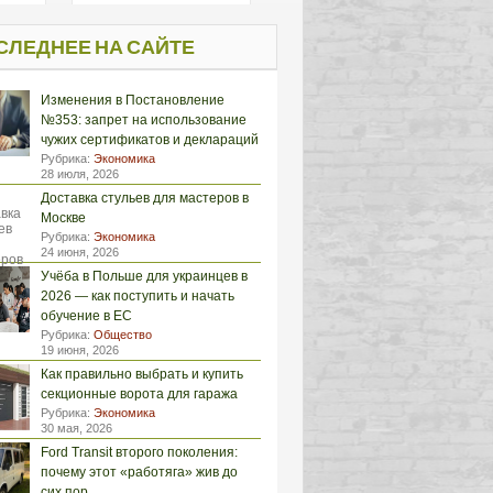
СЛЕДНЕЕ НА САЙТЕ
Изменения в Постановление
№353: запрет на использование
чужих сертификатов и деклараций
Рубрика:
Экономика
28 июля, 2026
Доставка стульев для мастеров в
Москве
Рубрика:
Экономика
24 июня, 2026
Учёба в Польше для украинцев в
2026 — как поступить и начать
обучение в ЕС
Рубрика:
Общество
19 июня, 2026
Как правильно выбрать и купить
секционные ворота для гаража
Рубрика:
Экономика
30 мая, 2026
Ford Transit второго поколения:
почему этот «работяга» жив до
сих пор