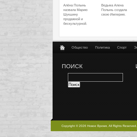
Алёна Полынь
Ведьма Алена
назвала Марию
Полынь создала
Шукшину
свою Империю.
продажной и
бескультурной.
Общество
Политика
Спорт
Э
ПОИСК
Copyright © 2026 Новое Время, All Rights Reserved.