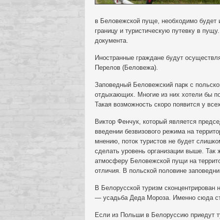
в Беловежской пуще, необходимо будет и
границу и туристическую путевку в пущу
документа.
Иностранные граждане будут осуществля
Перелов (Беловежа).
Заповедный Беловежский парк с польско
отдыхающих. Многие из них хотели бы по
Такая возможность скоро появится у вс
Виктор Фенчук, который является предсе
введении безвизового режима на террит
мнению, поток туристов не будет слишко
сделать уровень организации выше. Так 
атмосферу Беловежской пущи на территор
отличия. В польской половине заповедни
В Белорусской туризм сконцентрирован н
— усадьба Деда Мороза. Именно сюда ст
Если из Польши в Белоруссию приедут т