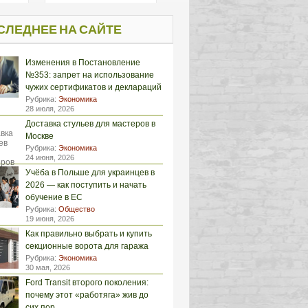
СЛЕДНЕЕ НА САЙТЕ
Изменения в Постановление
№353: запрет на использование
чужих сертификатов и деклараций
Рубрика:
Экономика
28 июля, 2026
Доставка стульев для мастеров в
Москве
Рубрика:
Экономика
24 июня, 2026
Учёба в Польше для украинцев в
2026 — как поступить и начать
обучение в ЕС
Рубрика:
Общество
19 июня, 2026
Как правильно выбрать и купить
секционные ворота для гаража
Рубрика:
Экономика
30 мая, 2026
Ford Transit второго поколения:
почему этот «работяга» жив до
сих пор