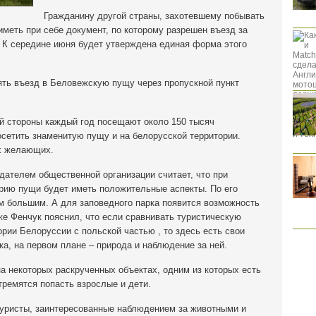
Гражданину другой страны, захотевшему побывать
меть при себе документ, по которому разрешен въезд за
. К середине июня будет утверждена единая форма этого
ть въезд в Беловежскую пущу через пропускной пункт
й стороны каждый год посещают около 150 тысяч
сетить знаменитую пущу и на белорусской территории.
ех желающих.
дателем общественной организации считает, что при
орию пущи будет иметь положительные аспекты. По его
м большим. А для заповедного парка появится возможность
же Фенчук пояснил, что если сравнивать туристическую
ии Белоруссии с польской частью , то здесь есть свои
ка, на первом плане – природа и наблюдение за ней.
а некоторых раскрученных объектах, одним из которых есть
ремятся попасть взрослые и дети.
уристы, заинтересованные наблюдением за животными и