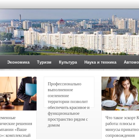
Экономика
Туризм
Культура
Наука и техника
Автомо
Профессионально
выполненное
озеленение
территории позволит
обеспечить красивое и
функциональное
еменные
Что такое эскорт 
пространство рядом с
ические решения
работа: плюсы и
домом
омпании «Ваше
минусы приватно
о»: комплексный
сопровождения