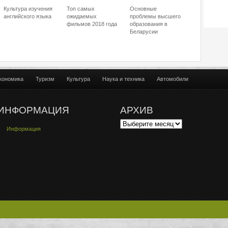
Культура изучения
Топ самых
Основные
английского языка
ожидаемых
проблемы высшего
фильмов 2018 года
образования в
Беларусии
кономика
Туризм
Культура
Наука и техника
Автомобили
ИНФОРМАЦИЯ
АРХИВ
Информация