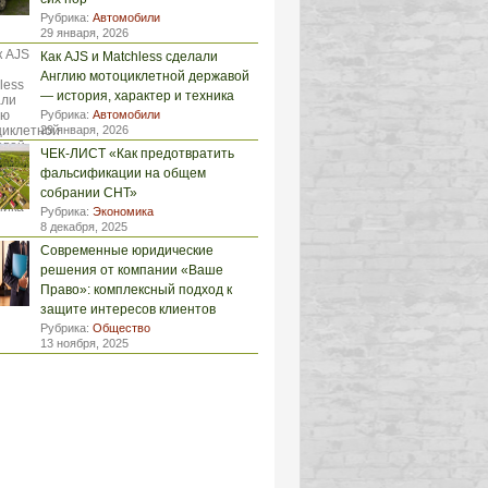
Рубрика:
Автомобили
29 января, 2026
Как AJS и Matchless сделали
Англию мотоциклетной державой
— история, характер и техника
Рубрика:
Автомобили
29 января, 2026
ЧЕК-ЛИСТ «Как предотвратить
фальсификации на общем
собрании СНТ»
Рубрика:
Экономика
8 декабря, 2025
Современные юридические
решения от компании «Ваше
Право»: комплексный подход к
защите интересов клиентов
Рубрика:
Общество
13 ноября, 2025