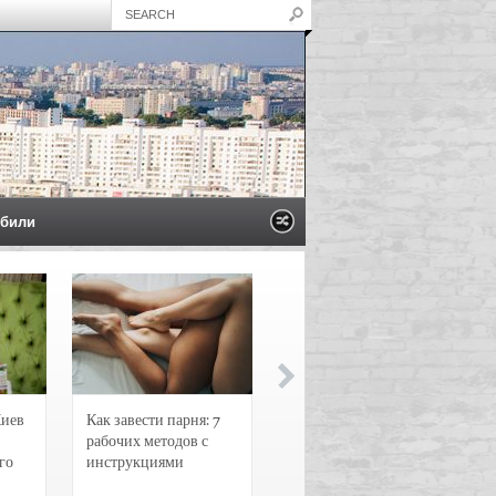
били
Киев
Как завести парня: 7
Новости и
рабочих методов с
чрезвычайные
го
инструкциями
происшествия в
Воронеже