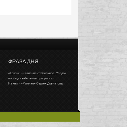
ФРАЗА ДНЯ
«Кризис — явление стабильное. Упадок
вообще стабильнее прогресса»
Из книги «Филиал» Сергея Довлатова