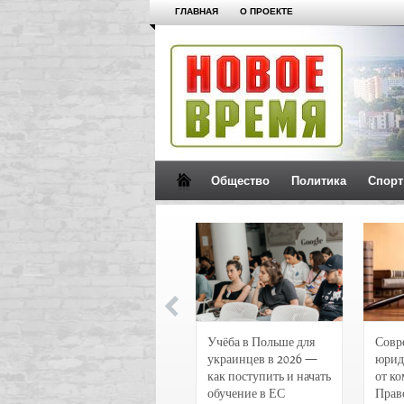
ГЛАВНАЯ
О ПРОЕКТЕ
Общество
Политика
Спорт
Новости и
Учёба в Польше для
Совр
чрезвычайные
украинцев в 2026 —
юрид
происшествия в
как поступить и начать
от к
Воронеже
обучение в ЕС
Прав