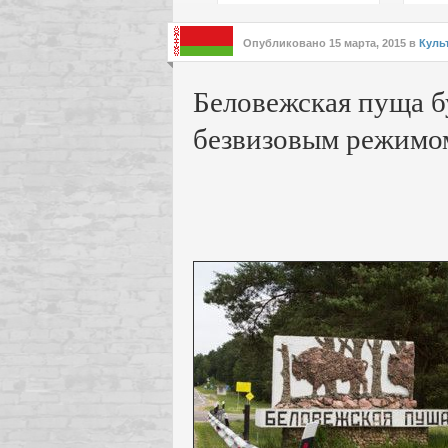
подх
инте
Опубликовано
15 марта, 2015
в
Куль
Беловежская пуща б
безвизовым режимо