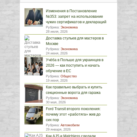
Изменения в Постановление
№353: запрет на использование
чужих сертификатов и деклараций
Рубрика:
Экономика
28 июля, 2026
Доставка стульев для мастеров в
Москве
Рубрика:
Экономика
24 июня, 2026
Учёба в Польше для украинцев в
2026 — как поступить и начать
обучение в ЕС
Рубрика:
Общество
19 июня, 2026
Как правильно выбрать и купить
секционные ворота для гаража
Рубрика:
Экономика
30 мая, 2026
Ford Transit второго поколения:
почему этот «работяга» жив до
сих пор
Рубрика:
Автомобили
29 января, 2026
Как AJS и Matchless сделали