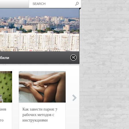
били
Киев
Как завести парня: 7
Новости и
рабочих методов с
чрезвычайные
го
инструкциями
происшествия в
Воронеже