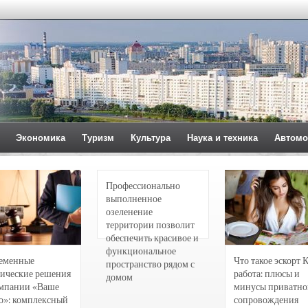
Экономика
Туризм
Культура
Наука и техника
Автомо
Профессионально
выполненное
озеленение
территории позволит
обеспечить красивое и
функциональное
еменные
Что такое эскорт 
пространство рядом с
ические решения
работа: плюсы и
домом
омпании «Ваше
минусы приватно
о»: комплексный
сопровождения