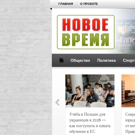
ГЛАВНАЯ
О ПРОЕКТЕ
Общество
Политика
Спорт
Новости и
Учёба в Польше для
Совр
чрезвычайные
украинцев в 2026 —
юрид
происшествия в
как поступить и начать
от к
Воронеже
обучение в ЕС
Прав