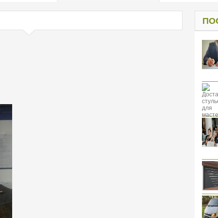
од к защите
ресов клиентов
ПО