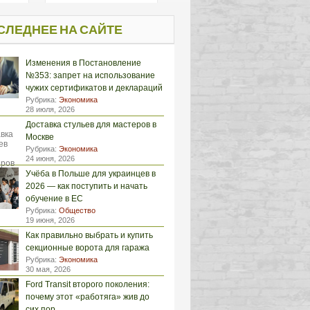
СЛЕДНЕЕ НА САЙТЕ
Изменения в Постановление
№353: запрет на использование
чужих сертификатов и деклараций
Рубрика:
Экономика
28 июля, 2026
Доставка стульев для мастеров в
Москве
Рубрика:
Экономика
24 июня, 2026
Учёба в Польше для украинцев в
2026 — как поступить и начать
обучение в ЕС
Рубрика:
Общество
19 июня, 2026
Как правильно выбрать и купить
секционные ворота для гаража
Рубрика:
Экономика
30 мая, 2026
Ford Transit второго поколения:
почему этот «работяга» жив до
сих пор