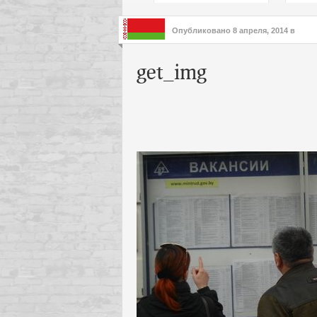
подх
инте
Опубликовано
8 апреля, 2014
в
get_img