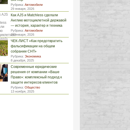
Рубрика:
Автомобили
29 января, 2026
Как AJS и Matchless сделали
Англию мотоциклетной державой
— история, характер и техника
Рубрика:
Автомобили
29 января, 2026
ЧЕК-ЛИСТ «Как предотвратить
фальсификации на общем
собрании СНТ»
Рубрика:
Экономика
8 декабря, 2025
Современные юридические
решения от компании «Ваше
Право»: комплексный подход к
защите интересов клиентов
Рубрика:
Общество
13 ноября, 2025