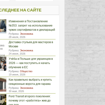
СЛЕДНЕЕ НА САЙТЕ
Изменения в Постановление
№353: запрет на использование
чужих сертификатов и деклараций
Рубрика:
Экономика
28 июля, 2026
Доставка стульев для мастеров в
Москве
Рубрика:
Экономика
24 июня, 2026
Учёба в Польше для украинцев в
2026 — как поступить и начать
обучение в ЕС
Рубрика:
Общество
19 июня, 2026
Как правильно выбрать и купить
секционные ворота для гаража
Рубрика:
Экономика
30 мая, 2026
Ford Transit второго поколения:
почему этот «работяга» жив до
сих пор