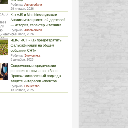
Рубрика:
Автомобили
29 января, 2026
Как AJS и Matchless сделали
Англию мотоциклетной державой
— история, характер и техника
Рубрика:
Автомобили
29 января, 2026
ЧЕК-ЛИСТ «Как предотвратить
фальсификации на общем
собрании СНТ»
Рубрика:
Экономика
8 декабря, 2025
Современные юридические
решения от компании «Ваше
Право»: комплексный подход к
защите интересов клиентов
Рубрика:
Общество
13 ноября, 2025