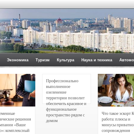
Экономика
Туризм
Культура
Наука и техника
Автомо
Профессионально
выполненное
озеленение
территории позволит
обеспечить красивое и
функциональное
еменные
Что такое эскорт 
пространство рядом с
ические решения
работа: плюсы и
домом
омпании «Ваше
минусы приватно
о»: комплексный
сопровождения