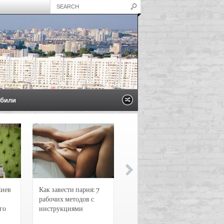
били
Киев
Как завести парня: 7
Новости и
рабочих методов с
чрезвычайные
го
инструкциями
происшествия в
Воронеже