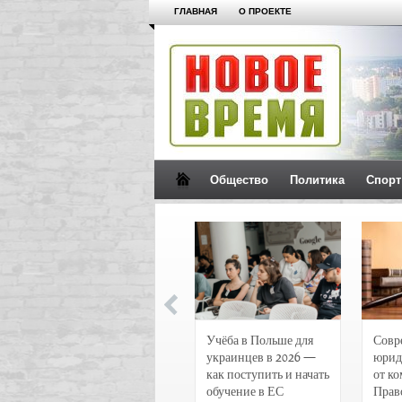
ГЛАВНАЯ
О ПРОЕКТЕ
Общество
Политика
Спорт
Новости и
Учёба в Польше для
Совр
чрезвычайные
украинцев в 2026 —
юрид
происшествия в
как поступить и начать
от к
Воронеже
обучение в ЕС
Прав