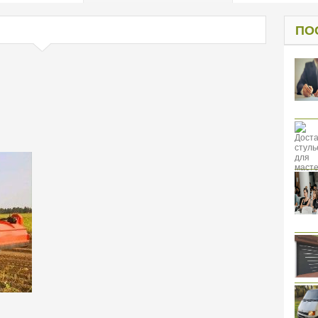
од к защите
ресов клиентов
ПО