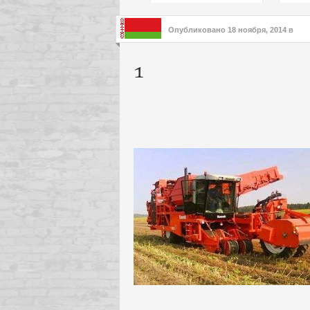
подх
инте
Опубликовано
18 ноября, 2014
в
1