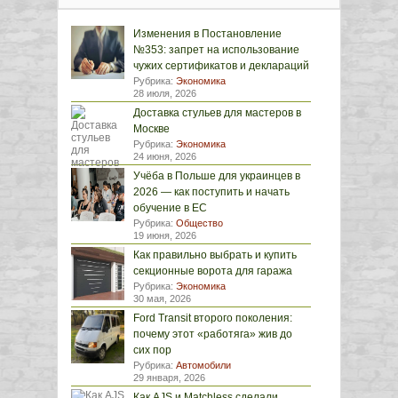
Изменения в Постановление
№353: запрет на использование
чужих сертификатов и деклараций
Рубрика:
Экономика
28 июля, 2026
Доставка стульев для мастеров в
Москве
Рубрика:
Экономика
24 июня, 2026
Учёба в Польше для украинцев в
2026 — как поступить и начать
обучение в ЕС
Рубрика:
Общество
19 июня, 2026
Как правильно выбрать и купить
секционные ворота для гаража
Рубрика:
Экономика
30 мая, 2026
Ford Transit второго поколения:
почему этот «работяга» жив до
сих пор
Рубрика:
Автомобили
29 января, 2026
Как AJS и Matchless сделали