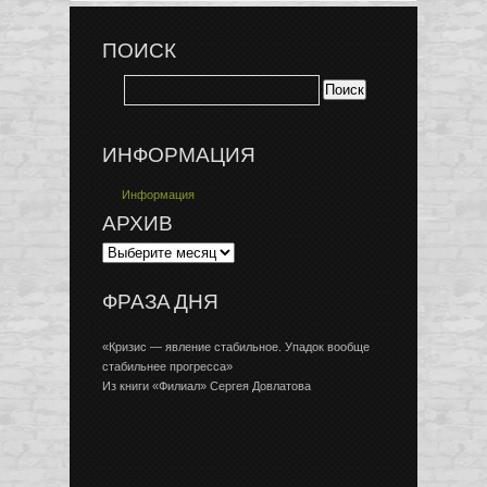
ПОИСК
ИНФОРМАЦИЯ
Информация
АРХИВ
ФРАЗА ДНЯ
«Кризис — явление стабильное. Упадок вообще
стабильнее прогресса»
Из книги «Филиал» Сергея Довлатова