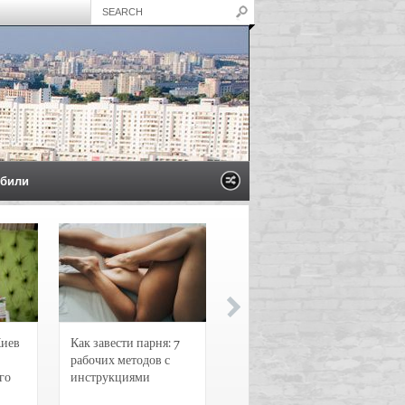
били
Киев
Как завести парня: 7
Новости и
рабочих методов с
чрезвычайные
го
инструкциями
происшествия в
Воронеже