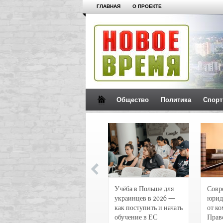
ГЛАВНАЯ
О ПРОЕКТЕ
Общество
Политика
Спорт
Новости и
Учёба в Польше для
Совр
чрезвычайные
украинцев в 2026 —
юрид
происшествия в
как поступить и начать
от к
Воронеже
обучение в ЕС
Прав