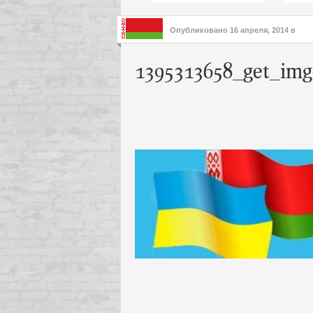
подх
инте
Опубликовано
16 апреля, 2014
в
1395313658_get_img