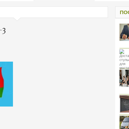
од к защите
ресов клиентов
ПО
-3