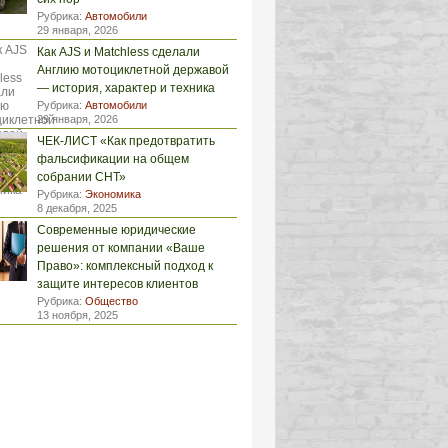
Рубрика:
Автомобили
29 января, 2026
Как AJS и Matchless сделали
Англию мотоциклетной державой
— история, характер и техника
Рубрика:
Автомобили
29 января, 2026
ЧЕК-ЛИСТ «Как предотвратить
фальсификации на общем
собрании СНТ»
Рубрика:
Экономика
8 декабря, 2025
Современные юридические
решения от компании «Ваше
Право»: комплексный подход к
защите интересов клиентов
Рубрика:
Общество
13 ноября, 2025