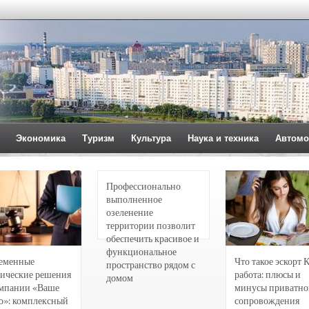
Экономика
Туризм
Культура
Наука и техника
Автомо
Профессионально
выполненное
озеленение
территории позволит
обеспечить красивое и
функциональное
еменные
Что такое эскорт 
пространство рядом с
ические решения
работа: плюсы и
домом
омпании «Ваше
минусы приватно
о»: комплексный
сопровождения