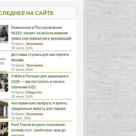
СЛЕДНЕЕ НА САЙТЕ
Изменения в Постановление
№353: запрет на использование
чужих сертификатов и деклараций
Рубрика:
Экономика
28 июля, 2026
Доставка стульев для мастеров в
Москве
Рубрика:
Экономика
24 июня, 2026
Учёба в Польше для украинцев в
2026 — как поступить и начать
обучение в ЕС
Рубрика:
Общество
19 июня, 2026
Как правильно выбрать и купить
секционные ворота для гаража
Рубрика:
Экономика
30 мая, 2026
Ford Transit второго поколения:
почему этот «работяга» жив до
сих пор