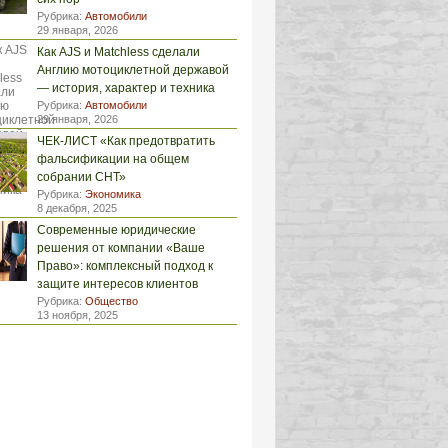
Рубрика:
Автомобили
29 января, 2026
Как AJS и Matchless сделали
Англию мотоциклетной державой
— история, характер и техника
Рубрика:
Автомобили
29 января, 2026
ЧЕК-ЛИСТ «Как предотвратить
фальсификации на общем
собрании СНТ»
Рубрика:
Экономика
8 декабря, 2025
Современные юридические
решения от компании «Ваше
Право»: комплексный подход к
защите интересов клиентов
Рубрика:
Общество
13 ноября, 2025