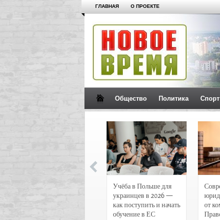
ГЛАВНАЯ
О ПРОЕКТЕ
Общество
Политика
Спорт
Новости и
Учёба в Польше для
Совр
чрезвычайные
украинцев в 2026 —
юрид
происшествия в
как поступить и начать
от к
Воронеже
обучение в ЕС
Прав