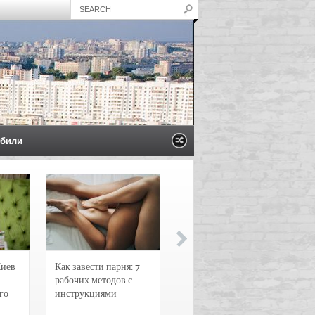
били
Киев
Как завести парня: 7
Новости и
рабочих методов с
чрезвычайные
го
инструкциями
происшествия в
Воронеже