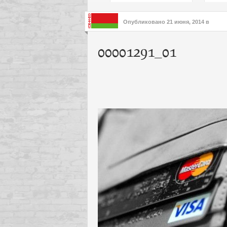
подх
инте
Опубликовано
21 июня, 2014
в
00001291_01