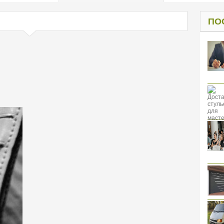
од к защите
ресов клиентов
ПО