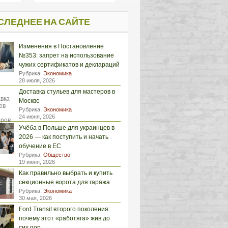
СЛЕДНЕЕ НА САЙТЕ
Изменения в Постановление
№353: запрет на использование
чужих сертификатов и деклараций
Рубрика:
Экономика
28 июля, 2026
Доставка стульев для мастеров в
Москве
Рубрика:
Экономика
24 июня, 2026
Учёба в Польше для украинцев в
2026 — как поступить и начать
обучение в ЕС
Рубрика:
Общество
19 июня, 2026
Как правильно выбрать и купить
секционные ворота для гаража
Рубрика:
Экономика
30 мая, 2026
Ford Transit второго поколения:
почему этот «работяга» жив до
сих пор