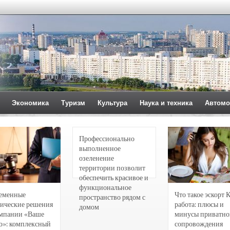
Экономика
Туризм
Культура
Наука и техника
Автомо
Профессионально
выполненное
озеленение
территории позволит
обеспечить красивое и
функциональное
еменные
Что такое эскорт 
пространство рядом с
ические решения
работа: плюсы и
домом
омпании «Ваше
минусы приватно
о»: комплексный
сопровождения