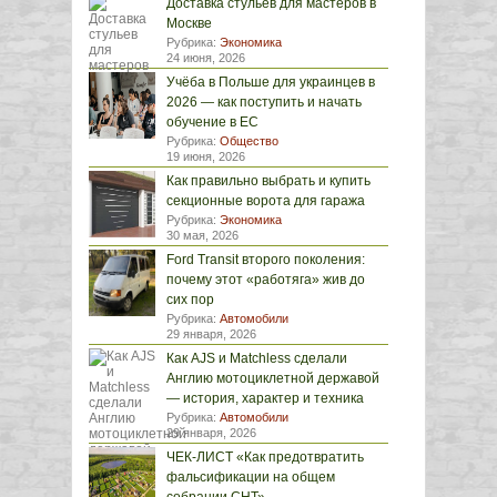
Доставка стульев для мастеров в
Москве
Рубрика:
Экономика
24 июня, 2026
Учёба в Польше для украинцев в
2026 — как поступить и начать
обучение в ЕС
Рубрика:
Общество
19 июня, 2026
Как правильно выбрать и купить
секционные ворота для гаража
Рубрика:
Экономика
30 мая, 2026
Ford Transit второго поколения:
почему этот «работяга» жив до
сих пор
Рубрика:
Автомобили
29 января, 2026
Как AJS и Matchless сделали
Англию мотоциклетной державой
— история, характер и техника
Рубрика:
Автомобили
29 января, 2026
ЧЕК-ЛИСТ «Как предотвратить
фальсификации на общем