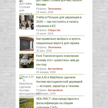
Доставка стульев для мастеров в
Москве
Рубрика:
Экономика
24 июня, 2026
Учёба в Польше для украинцев в
2026 — как поступить и начать
обучение в ЕС
Рубрика:
Общество
19 июня, 2026
Как правильно выбрать и купить
секционные ворота для гаража
Рубрика:
Экономика
30 мая, 2026
Ford Transit второго поколения:
почему этот «работяга» жив до
сих пор
Рубрика:
Автомобили
29 января, 2026
Как AJS и Matchless сделали
Англию мотоциклетной державой
— история, характер и техника
Рубрика:
Автомобили
29 января, 2026
ЧЕК-ЛИСТ «Как предотвратить
фальсификации на общем
собрании СНТ»