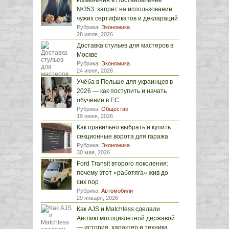
Изменения в Постановление
№353: запрет на использование
чужих сертификатов и деклараций
Рубрика:
Экономика
28 июля, 2026
Доставка стульев для мастеров в
Москве
Рубрика:
Экономика
24 июня, 2026
Учёба в Польше для украинцев в
2026 — как поступить и начать
обучение в ЕС
Рубрика:
Общество
19 июня, 2026
Как правильно выбрать и купить
секционные ворота для гаража
Рубрика:
Экономика
30 мая, 2026
Ford Transit второго поколения:
почему этот «работяга» жив до
сих пор
Рубрика:
Автомобили
29 января, 2026
Как AJS и Matchless сделали
Англию мотоциклетной державой
— история, характер и техника