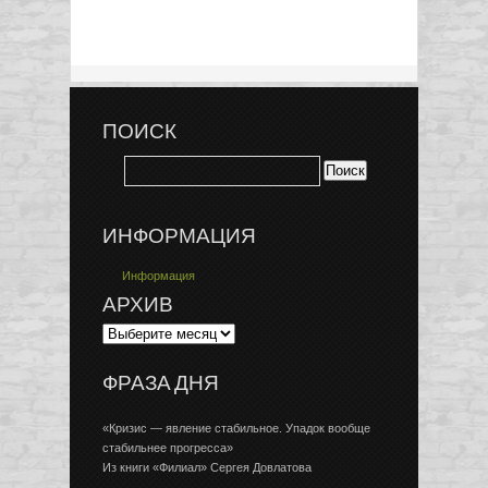
ПОИСК
ИНФОРМАЦИЯ
Информация
АРХИВ
ФРАЗА ДНЯ
«Кризис — явление стабильное. Упадок вообще
стабильнее прогресса»
Из книги «Филиал» Сергея Довлатова