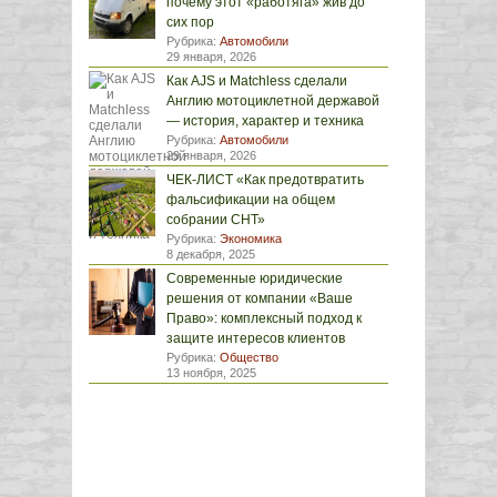
почему этот «работяга» жив до
сих пор
Рубрика:
Автомобили
29 января, 2026
Как AJS и Matchless сделали
Англию мотоциклетной державой
— история, характер и техника
Рубрика:
Автомобили
29 января, 2026
ЧЕК-ЛИСТ «Как предотвратить
фальсификации на общем
собрании СНТ»
Рубрика:
Экономика
8 декабря, 2025
Современные юридические
решения от компании «Ваше
Право»: комплексный подход к
защите интересов клиентов
Рубрика:
Общество
13 ноября, 2025