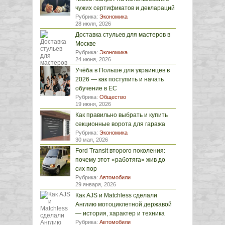
чужих сертификатов и деклараций
Рубрика:
Экономика
28 июля, 2026
Доставка стульев для мастеров в
Москве
Рубрика:
Экономика
24 июня, 2026
Учёба в Польше для украинцев в
2026 — как поступить и начать
обучение в ЕС
Рубрика:
Общество
19 июня, 2026
Как правильно выбрать и купить
секционные ворота для гаража
Рубрика:
Экономика
30 мая, 2026
Ford Transit второго поколения:
почему этот «работяга» жив до
сих пор
Рубрика:
Автомобили
29 января, 2026
Как AJS и Matchless сделали
Англию мотоциклетной державой
— история, характер и техника
Рубрика:
Автомобили