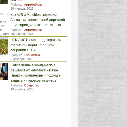
Рубрика:
Автомобили
29 января, 2026
Как AJS и Matchless сделали
Англию мотоциклетной державой
— история, характер и техника
Рубрика:
Автомобили
29 января, 2026
ЧЕК-ЛИСТ «Как предотвратить
фальсификации на общем
собрании СНТ»
Рубрика:
Экономика
8 декабря, 2025
Современные юридические
решения от компании «Ваше
Право»: комплексный подход к
защите интересов клиентов
Рубрика:
Общество
13 ноября, 2025