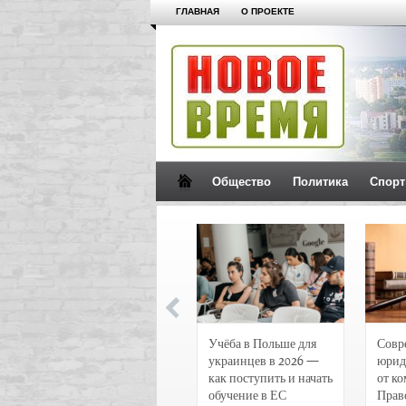
ГЛАВНАЯ
О ПРОЕКТЕ
Общество
Политика
Спорт
Новости и
Учёба в Польше для
Совр
чрезвычайные
украинцев в 2026 —
юрид
происшествия в
как поступить и начать
от к
Воронеже
обучение в ЕС
Прав