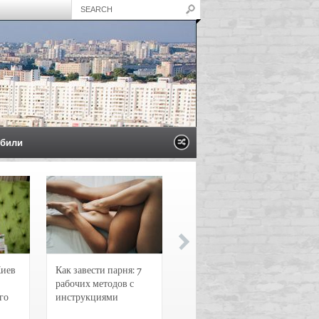
били
Киев
Как завести парня: 7
Новости и
рабочих методов с
чрезвычайные
го
инструкциями
происшествия в
Воронеже