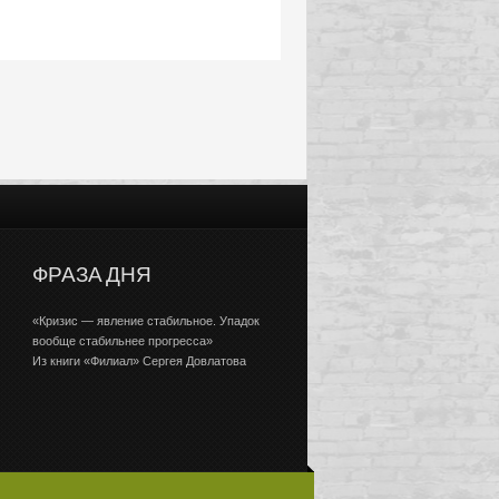
ФРАЗА ДНЯ
«Кризис — явление стабильное. Упадок
вообще стабильнее прогресса»
Из книги «Филиал» Сергея Довлатова