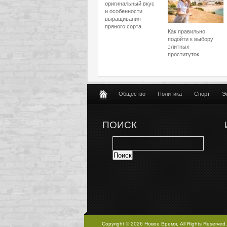
оригинальный вкус
и особенности
выращивания
пряного сорта
Как правильно
подойти к выбору
элитных
проституток
Общество
Политика
Спорт
Э
ПОИСК
Copyright © 2026 Новое Время, All Rights Reserved.