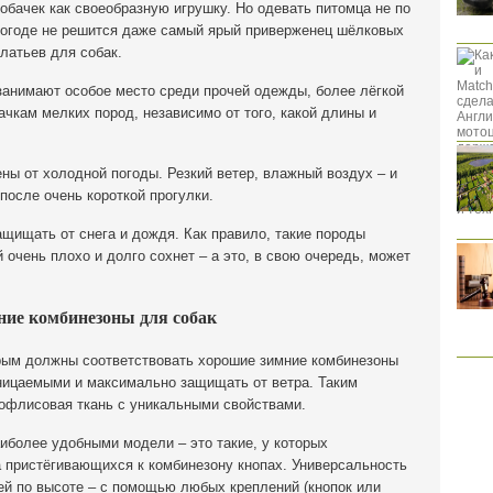
обачек как своеобразную игрушку. Но одевать питомца не по
огоде не решится даже самый ярый приверженец шёлковых
латьев для собак.
занимают особое место среди прочей одежды, более лёгкой
ачкам мелких пород, независимо от того, какой длины и
ы от холодной погоды. Резкий ветер, влажный воздух – и
после очень короткой прогулки.
щищать от снега и дождя. Как правило, такие породы
очень плохо и долго сохнет – а это, в свою очередь, может
ие комбинезоны для собак
рым должны соответствовать хорошие зимние комбинезоны
ницаемыми и максимально защищать от ветра. Таким
офлисовая ткань с уникальными свойствами.
иболее удобными модели – это такие, у которых
 пристёгивающихся к комбинезону кнопах. Универсальность
ей по высоте – с помощью любых креплений (кнопок или