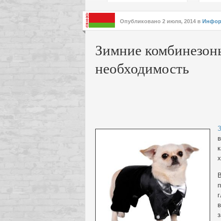
подх
инте
Опубликовано
2 июля, 2014
в
Инфор
Зимние комбинезоны
необходимость
З
в
к
х
В
п
г
в
з