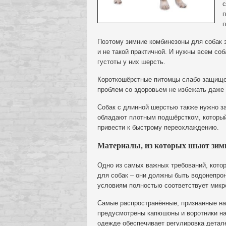
с
п
п
Поэтому зимние комбинезоны для собак 
и не такой практичной. И нужны всем соб
густоты у них шерсть.
Короткошёрстные питомцы слабо защищен
проблем со здоровьем не избежать даже 
Собак с длинной шерстью также нужно за
обладают плотным подшёрстком, который 
привести к быстрому переохлаждению.
Материалы, из которых шьют зимн
Одно из самых важных требований, кото
для собак – они должны быть водонепро
условиям полностью соответствует микр
Самые распространённые, признанные на
предусмотрены капюшоны и воротники на
одежде обеспечивает регулировка детал