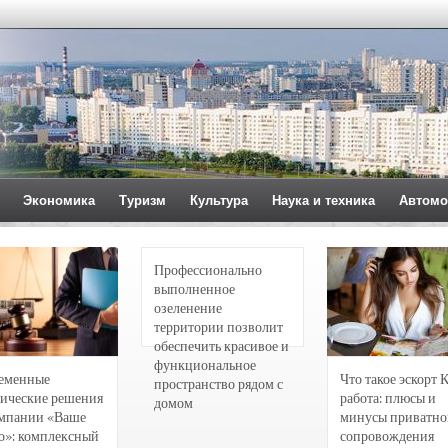
Экономика
Туризм
Культура
Наука и техника
Автомо
Профессионально
выполненное
озеленение
территории позволит
обеспечить красивое и
функциональное
еменные
Что такое эскорт 
пространство рядом с
ические решения
работа: плюсы и
домом
омпании «Ваше
минусы приватно
о»: комплексный
сопровождения