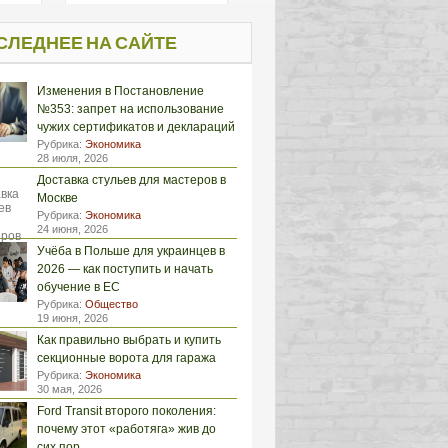
СЛЕДНЕЕ НА САЙТЕ
Изменения в Постановление
№353: запрет на использование
чужих сертификатов и деклараций
Рубрика:
Экономика
28 июля, 2026
Доставка стульев для мастеров в
Москве
Рубрика:
Экономика
24 июня, 2026
Учёба в Польше для украинцев в
2026 — как поступить и начать
обучение в ЕС
Рубрика:
Общество
19 июня, 2026
Как правильно выбрать и купить
секционные ворота для гаража
Рубрика:
Экономика
30 мая, 2026
Ford Transit второго поколения:
почему этот «работяга» жив до
сих пор