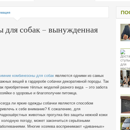
од к защите
ресов клиентов
ПО
мация
 для собак – вынужденная
имние комбинезоны для собак
являются одними из самых
ажных вещей в гардеробе собачки декоративной породы. Так
ак приобретение тёплых моделей разного вида – это забота
озяйки о здоровье и благополучии питомца.
сегда ли яркие одежды собачки являются способом
ривлечь к себе внимание? К сожалению, для
ладкошёрстных животных прогулка без защиты нежной кожи
 холодную погоду, может закончиться серьёзными
аболеваниями. Многие хозяева воспринимают «диванных»