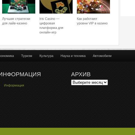
Лучшие стратегии
Iris Casino —
Как работают
для лайв-казино
цифровая
уровни VIP в казино
платформа для
онлайн-игр
кономика
Туризм
Культура
Наука и техника
Автомобили
ИНФОРМАЦИЯ
АРХИВ
Информация