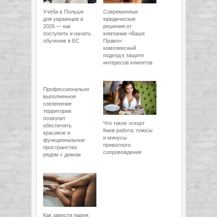
Учёба в Польше
Современные
для украинцев в
юридические
2026 — как
решения от
поступить и начать
компании «Ваше
обучение в ЕС
Право»:
комплексный
подход к защите
интересов клиентов
Профессионально
выполненное
озеленение
территории
позволит
Что такое эскорт
обеспечить
Киев работа: плюсы
красивое и
и минусы
функциональное
приватного
пространство
сопровождения
рядом с домом
Как завести парня: