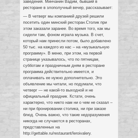
заведения. Минчанин Вадим, бывший в
ресторане в злополучный вечер, рассказывает:
— В четверг мы компанией друзей решили
посетить один минский ресторан.Столик при
этом заказали заранее. Во время того, как мы
сидели там, фоном играла музыка. В счет,
который нам принесли потом, было добавлено
50 тыс. на каждого из нас – на «музыкальную
программу». В меню, при этом, на первой
странице указывалось, что по пятницам,
субботам и праздничным дням в ресторане
программа действительно имеется, и
оплачивать ее нужно дополнительно. Это
объявление мы читали, но подумали, что
четверг — не какой-то выходной и не
официальный праздник. Кстати, очень
характерно, что никто нам ни о чем не сказал –
ни при бронировании столика, ни при заказе
блюд. Очень важно, что такие недоразумения
никогда не случаются в ресторанах,
представленных на
http://gettable.ru/restaurant/leroivalery.