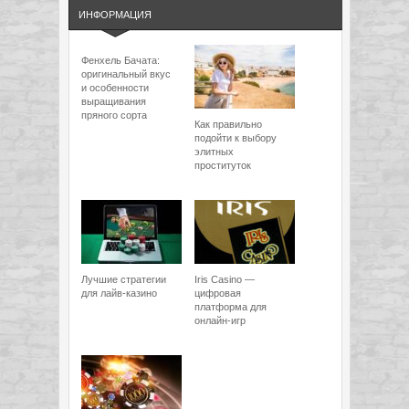
ИНФОРМАЦИЯ
Фенхель Бачата:
оригинальный вкус
и особенности
выращивания
пряного сорта
Как правильно
подойти к выбору
элитных
проституток
Лучшие стратегии
Iris Casino —
для лайв-казино
цифровая
платформа для
онлайн-игр