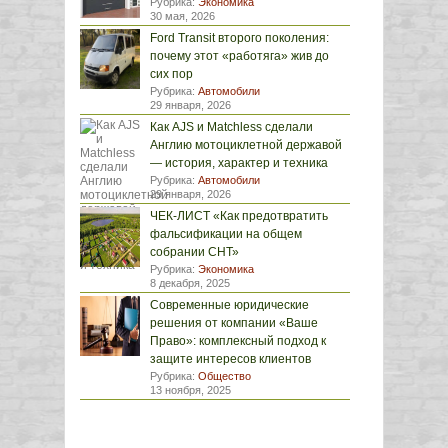
Рубрика:
Экономика
30 мая, 2026
Ford Transit второго поколения:
почему этот «работяга» жив до
сих пор
Рубрика:
Автомобили
29 января, 2026
Как AJS и Matchless сделали
Англию мотоциклетной державой
— история, характер и техника
Рубрика:
Автомобили
29 января, 2026
ЧЕК-ЛИСТ «Как предотвратить
фальсификации на общем
собрании СНТ»
Рубрика:
Экономика
8 декабря, 2025
Современные юридические
решения от компании «Ваше
Право»: комплексный подход к
защите интересов клиентов
Рубрика:
Общество
13 ноября, 2025