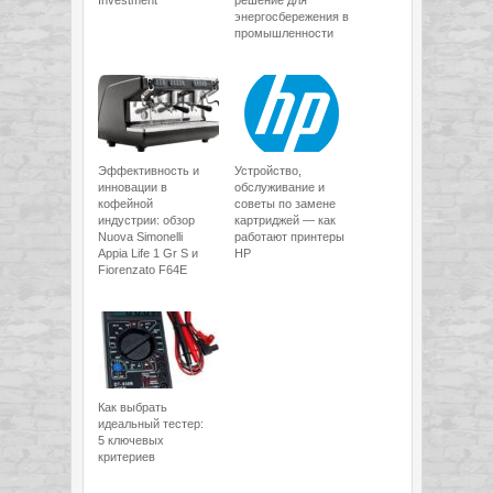
Investment
решение для
энергосбережения в
промышленности
Эффективность и
Устройство,
инновации в
обслуживание и
кофейной
советы по замене
индустрии: обзор
картриджей — как
Nuova Simonelli
работают принтеры
Appia Life 1 Gr S и
HP
Fiorenzato F64E
Как выбрать
идеальный тестер:
5 ключевых
критериев