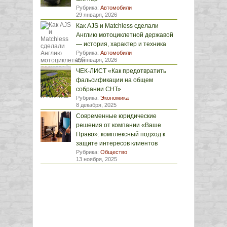
Рубрика:
Автомобили
29 января, 2026
Как AJS и Matchless сделали
Англию мотоциклетной державой
— история, характер и техника
Рубрика:
Автомобили
29 января, 2026
ЧЕК-ЛИСТ «Как предотвратить
фальсификации на общем
собрании СНТ»
Рубрика:
Экономика
8 декабря, 2025
Современные юридические
решения от компании «Ваше
Право»: комплексный подход к
защите интересов клиентов
Рубрика:
Общество
13 ноября, 2025