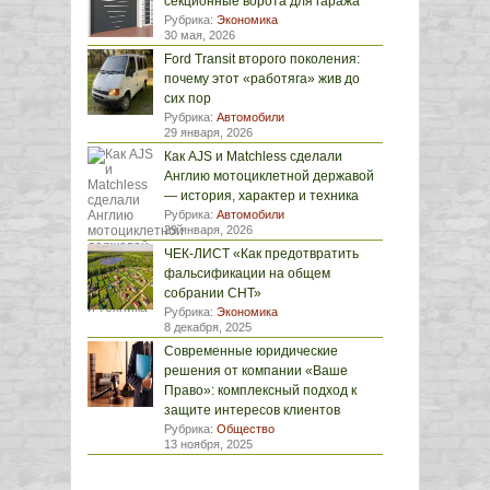
секционные ворота для гаража
Рубрика:
Экономика
30 мая, 2026
Ford Transit второго поколения:
почему этот «работяга» жив до
сих пор
Рубрика:
Автомобили
29 января, 2026
Как AJS и Matchless сделали
Англию мотоциклетной державой
— история, характер и техника
Рубрика:
Автомобили
29 января, 2026
ЧЕК-ЛИСТ «Как предотвратить
фальсификации на общем
собрании СНТ»
Рубрика:
Экономика
8 декабря, 2025
Современные юридические
решения от компании «Ваше
Право»: комплексный подход к
защите интересов клиентов
Рубрика:
Общество
13 ноября, 2025