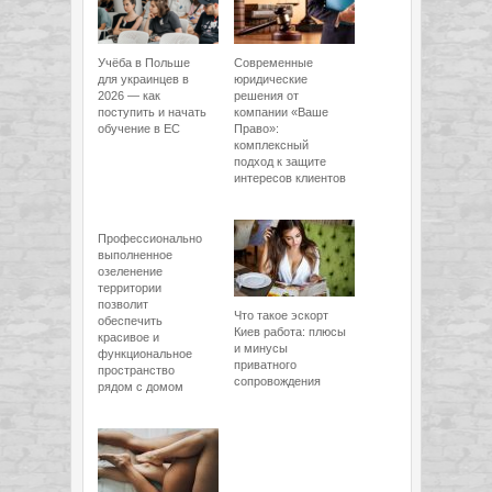
Учёба в Польше
Современные
для украинцев в
юридические
2026 — как
решения от
поступить и начать
компании «Ваше
обучение в ЕС
Право»:
комплексный
подход к защите
интересов клиентов
Профессионально
выполненное
озеленение
территории
позволит
Что такое эскорт
обеспечить
Киев работа: плюсы
красивое и
и минусы
функциональное
приватного
пространство
сопровождения
рядом с домом