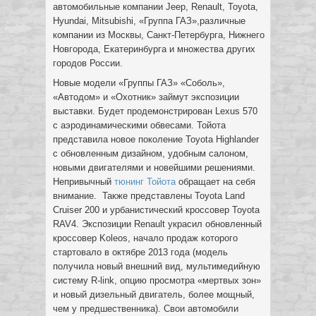
автомобильные компании Jeep, Renault, Toyota,
Hyundai, Mitsubishi, «Группа ГАЗ»,различные
компании из Москвы, Санкт-Петербурга, Нижнего
Новгорода, Екатеринбурга и множества других
городов России.
Новые модели «Группы ГАЗ» «Соболь»,
«Автодом» и «Охотник» займут экспозиции
выставки. Будет продемонстрирован Lexus 570
с аэродинамическими обвесами. Тойота
представила новое поколение Toyota Highlander
c обновленным дизайном, удобным салоном,
новыми двигателями и новейшими решениями.
Непривычный
тюнинг Тойота
обращает на себя
внимание. Также представлены Toyota Land
Cruiser 200 и урбанистический кроссовер Toyota
RAV4. Экспозиции Renault украсил обновленный
кроссовер Koleos, начало продаж которого
стартовало в октябре 2013 года (модель
получила новый внешний вид, мультимедийную
систему R-link, опцию просмотра «мертвых зон»
и новый дизельный двигатель, более мощный,
чем у предшественника). Свои автомобили