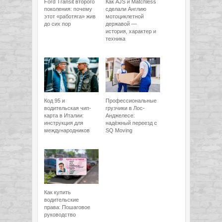
Ford Transit второго
Как AJS и Matchless
поколения: почему
сделали Англию
этот «работяга» жив
мотоциклетной
до сих пор
державой —
история, характер и
техника
Код 95 и
Профессиональные
водительская чип-
грузчики в Лос-
карта в Италии:
Анджелесе:
инструкция для
надёжный переезд с
международников
SQ Moving
Как купить
водительские
права: Пошаговое
руководство