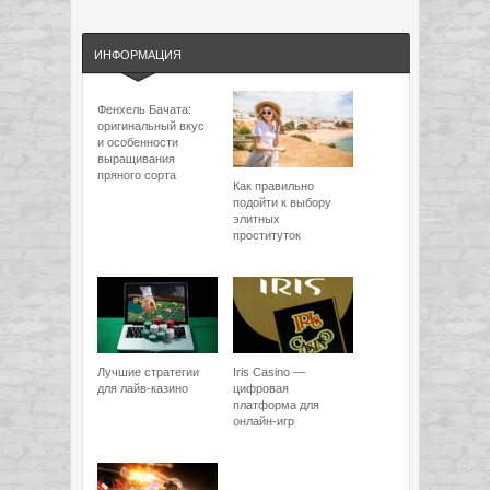
ИНФОРМАЦИЯ
Фенхель Бачата:
оригинальный вкус
и особенности
выращивания
пряного сорта
Как правильно
подойти к выбору
элитных
проституток
Лучшие стратегии
Iris Casino —
для лайв-казино
цифровая
платформа для
онлайн-игр