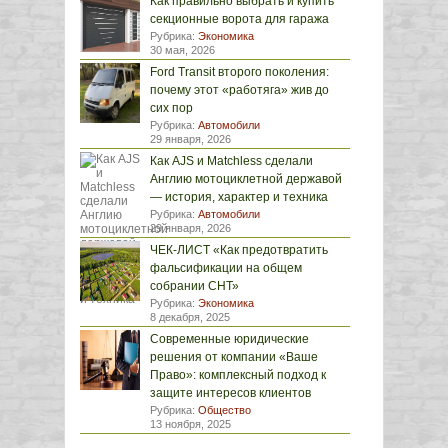
Как правильно выбрать и купить
секционные ворота для гаража
Рубрика:
Экономика
30 мая, 2026
Ford Transit второго поколения:
почему этот «работяга» жив до
сих пор
Рубрика:
Автомобили
29 января, 2026
Как AJS и Matchless сделали
Англию мотоциклетной державой
— история, характер и техника
Рубрика:
Автомобили
29 января, 2026
ЧЕК-ЛИСТ «Как предотвратить
фальсификации на общем
собрании СНТ»
Рубрика:
Экономика
8 декабря, 2025
Современные юридические
решения от компании «Ваше
Право»: комплексный подход к
защите интересов клиентов
Рубрика:
Общество
13 ноября, 2025