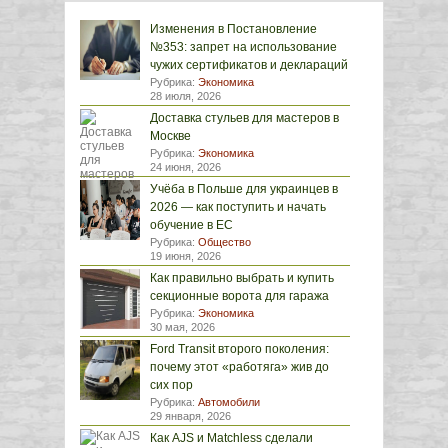
Изменения в Постановление
№353: запрет на использование
чужих сертификатов и деклараций
Рубрика:
Экономика
28 июля, 2026
Доставка стульев для мастеров в
Москве
Рубрика:
Экономика
24 июня, 2026
Учёба в Польше для украинцев в
2026 — как поступить и начать
обучение в ЕС
Рубрика:
Общество
19 июня, 2026
Как правильно выбрать и купить
секционные ворота для гаража
Рубрика:
Экономика
30 мая, 2026
Ford Transit второго поколения:
почему этот «работяга» жив до
сих пор
Рубрика:
Автомобили
29 января, 2026
Как AJS и Matchless сделали