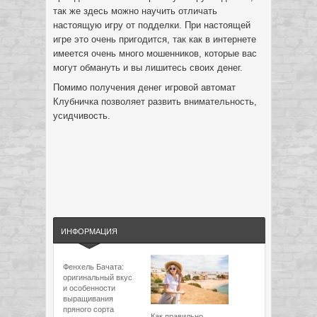
так же здесь можно научить отличать
настоящую игру от подделки. При настоящей
игре это очень пригодится, так как в интернете
имеется очень много мошенников, которые вас
могут обмануть и вы лишитесь своих денег.
Помимо получения денег игровой автомат
Клубничка позволяет развить внимательность,
усидчивость.
ИНФОРМАЦИЯ
Фенхель Бачата:
оригинальный вкус
и особенности
выращивания
пряного сорта
Как правильно