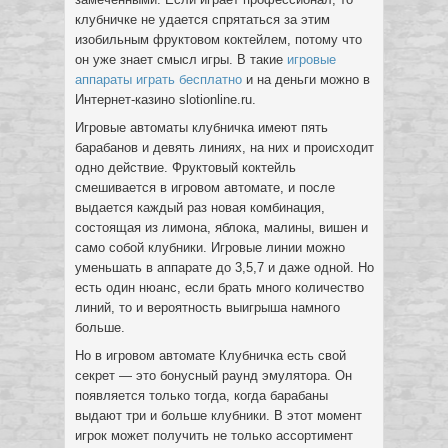
клубничке не удается спрятаться за этим
изобильным фруктовом коктейлем, потому что
он уже знает смысл игры. В такие
игровые
аппараты играть бесплатно
и на деньги можно в
Интернет-казино slotionline.ru.
Игровые автоматы клубничка имеют пять
барабанов и девять линиях, на них и происходит
одно действие. Фруктовый коктейль
смешивается в игровом автомате, и после
выдается каждый раз новая комбинация,
состоящая из лимона, яблока, малины, вишен и
само собой клубники. Игровые линии можно
уменьшать в аппарате до 3,5,7 и даже одной. Но
есть один нюанс, если брать много количество
линий, то и вероятность выигрыша намного
больше.
Но в игровом автомате Клубничка есть свой
секрет — это бонусный раунд эмулятора. Он
появляется только тогда, когда барабаны
выдают три и больше клубники. В этот момент
игрок может получить не только ассортимент