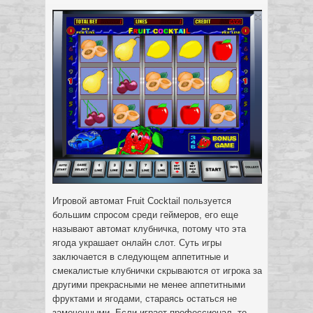
Игровой автомат Fruit Cocktail пользуется
большим спросом среди геймеров, его еще
называют автомат клубничка, потому что эта
ягода украшает онлайн слот. Суть игры
заключается в следующем аппетитные и
смекалистые
клубнички скрываются от игрока за
другими прекрасными не менее аппетитными
фруктами и ягодами, стараясь остаться не
замеченными. Если играет профессионал, то