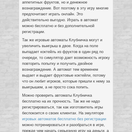
аппетитных фруктов, но и денежное
вознаграждение. Вот поэтому в эту игру многие
предпочитают играть онлайн. Это
действительно выгодно. Играть в автомат
можно бесплатно и без дополнительной
регистрации.
Так же игровые автоматы Клубничка могут и
увеличить выигрыш в двое. Когда на поле
выпадает коктейль из фруктов в один ряд по
очереди, то симулятор дает возможность игроку
повторить попытку и получить двойное
вознаграждение. А автомат тем временем
выдает и выдает фруктовые коктейли, потому
что он любит игроков, которые пришли к нему за
выигрышем, а не просто сока попить.
Можно проверить автоматы Клубничка
бесплатно на их прочность. Так же не надо
регистрироваться, так как изготовитель игры
беспокоится о своих клиентах. На эмуляторе
игровых автоматов бесплатно без регистрации
можно потренироваться и разобраться в игре,
прежде чем начать серьезную игру на деньги, а