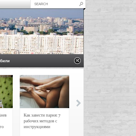
били
Киев
Как завести парня: 7
Новости и
рабочих методов с
чрезвычайные
го
инструкциями
происшествия в
Воронеже