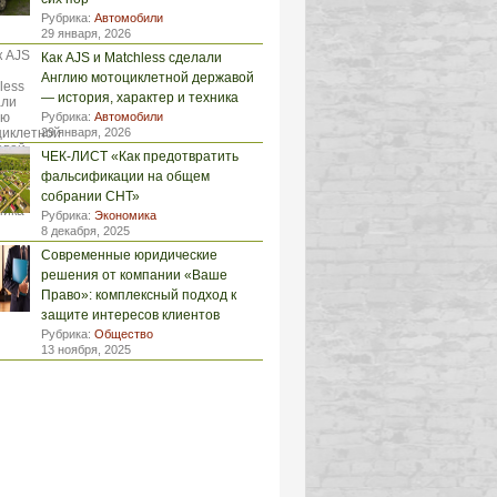
Рубрика:
Автомобили
29 января, 2026
Как AJS и Matchless сделали
Англию мотоциклетной державой
— история, характер и техника
Рубрика:
Автомобили
29 января, 2026
ЧЕК-ЛИСТ «Как предотвратить
фальсификации на общем
собрании СНТ»
Рубрика:
Экономика
8 декабря, 2025
Современные юридические
решения от компании «Ваше
Право»: комплексный подход к
защите интересов клиентов
Рубрика:
Общество
13 ноября, 2025