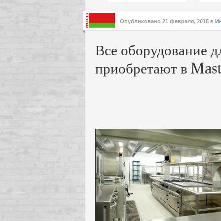
подх
инте
Опубликовано
21 февраля, 2015
в
И
Все оборудование д
приобретают в Mast