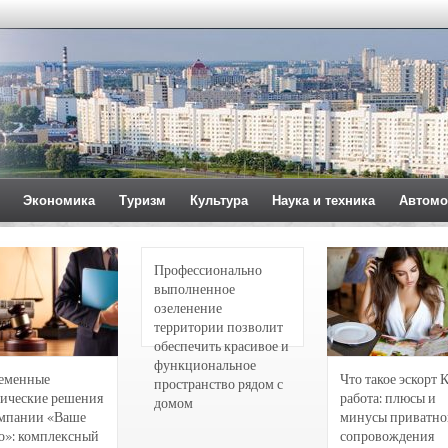
Экономика
Туризм
Культура
Наука и техника
Автомо
Профессионально
выполненное
озеленение
территории позволит
обеспечить красивое и
функциональное
еменные
Что такое эскорт 
пространство рядом с
ические решения
работа: плюсы и
домом
омпании «Ваше
минусы приватно
о»: комплексный
сопровождения