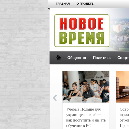
ГЛАВНАЯ
О ПРОЕКТЕ
Общество
Политика
Спорт
Новости и
Учёба в Польше для
Совр
чрезвычайные
украинцев в 2026 —
юрид
происшествия в
как поступить и начать
от к
Воронеже
обучение в ЕС
Прав