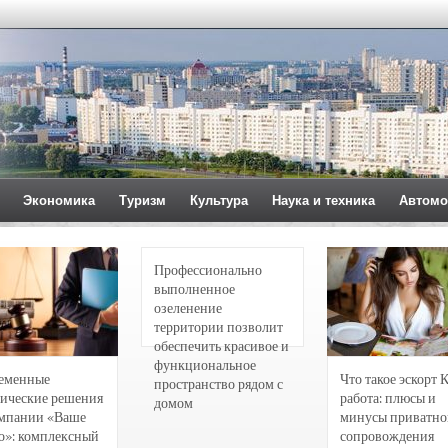
Экономика
Туризм
Культура
Наука и техника
Автомо
Профессионально
выполненное
озеленение
территории позволит
обеспечить красивое и
функциональное
еменные
Что такое эскорт 
пространство рядом с
ические решения
работа: плюсы и
домом
омпании «Ваше
минусы приватно
о»: комплексный
сопровождения