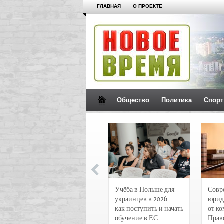
ГЛАВНАЯ
О ПРОЕКТЕ
Общество
Политика
Спорт
Новости и
Учёба в Польше для
Совр
чрезвычайные
украинцев в 2026 —
юрид
происшествия в
как поступить и начать
от к
Воронеже
обучение в ЕС
Прав