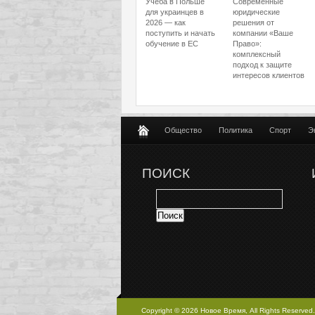
Учёба в Польше
Современные
для украинцев в
юридические
2026 — как
решения от
поступить и начать
компании «Ваше
обучение в ЕС
Право»:
комплексный
подход к защите
интересов клиентов
Общество
Политика
Спорт
Э
ПОИСК
Copyright © 2026 Новое Время, All Rights Reserved.