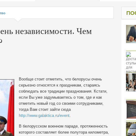
од к защите
ресов клиентов
ПО
тво
ень независимости. Чем
?
Вообще стоит отметить, что белорусы очень
серьезно относятся к праздникам, стараясь
соблюдать все традиции празднования. Кстати,
если Вы уже задумываетесь о том, где и как
отметить новый год со своими сотрудниками,
тогда Вам
стоит зайти сюда
http://www.galaktica.ru/event
.
В белорусском военном параде, протяженность
которого составляет более полутора километра,