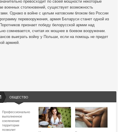
 значительно превосходит по своей мощности некоторые
чае военных столкновений, существует возможность
ами. Однако в войне с целым натовским блоком без России
программу перевооружения, армия Беларуси станет одной из
Поротников признает победу белорусской армии над
льно сомневается, считая их мощнее в боевом вооружении.
ансов выиграть войну у Польши, если на помощь не придет
ой армией.
И
ОБЩЕСТВО
Профессионально
выполненное
озеленение
территории
позволит