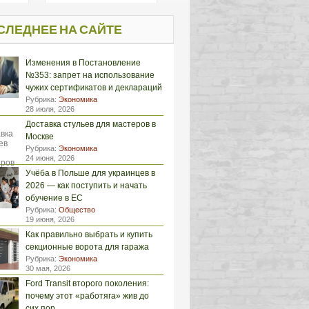
СЛЕДНЕЕ НА САЙТЕ
Изменения в Постановление
№353: запрет на использование
чужих сертификатов и деклараций
Рубрика:
Экономика
28 июля, 2026
Доставка стульев для мастеров в
Москве
Рубрика:
Экономика
24 июня, 2026
Учёба в Польше для украинцев в
2026 — как поступить и начать
обучение в ЕС
Рубрика:
Общество
19 июня, 2026
Как правильно выбрать и купить
секционные ворота для гаража
Рубрика:
Экономика
30 мая, 2026
Ford Transit второго поколения:
почему этот «работяга» жив до
сих пор