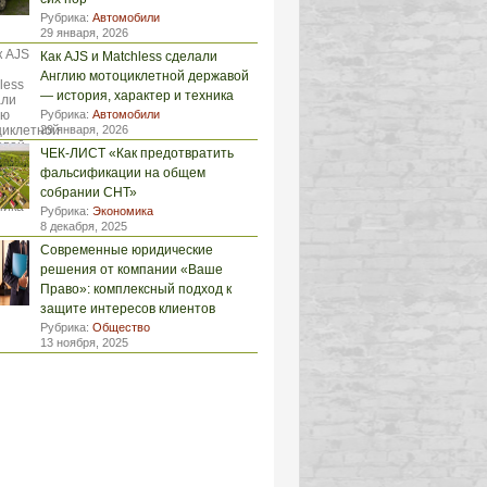
Рубрика:
Автомобили
29 января, 2026
Как AJS и Matchless сделали
Англию мотоциклетной державой
— история, характер и техника
Рубрика:
Автомобили
29 января, 2026
ЧЕК-ЛИСТ «Как предотвратить
фальсификации на общем
собрании СНТ»
Рубрика:
Экономика
8 декабря, 2025
Современные юридические
решения от компании «Ваше
Право»: комплексный подход к
защите интересов клиентов
Рубрика:
Общество
13 ноября, 2025