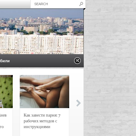
били
Киев
Как завести парня: 7
Новости и
рабочих методов с
чрезвычайные
го
инструкциями
происшествия в
Воронеже