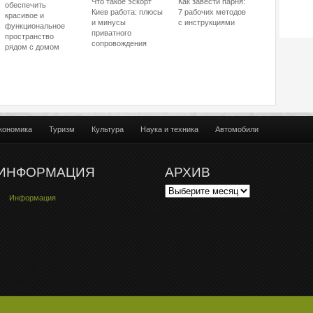
Что такое эскорт
Как завести парня:
обеспечить
Киев работа: плюсы
7 рабочих методов
красивое и
и минусы
с инструкциями
функциональное
приватного
пространство
сопровождения
рядом с домом
кономика
Туризм
Культура
Наука и техника
Автомобили
ИНФОРМАЦИЯ
АРХИВ
Информация