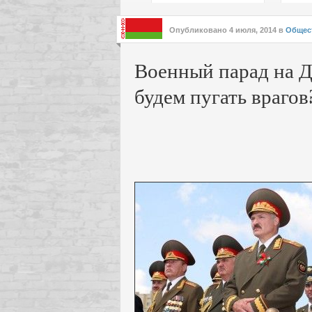
подх
инте
Опубликовано
4 июля, 2014
в
Общес
Военный парад на Д
будем пугать врагов