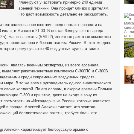
планируют участвовать примерно 240 единиц
военной техники. Она пройдет близко к зрителям,
что даст возможность детально ее рассмотреть.
и театрализованное шествие предполагают провести на
 июля, в Минске в 21.00. В состав белорусского парада
-72Б), машины пехоты (БМП-2), зенитные ракетные комплексы
удет представлена и боевая техника России. В этот же день
 котором примут участие 40 воздушных судов, а также
ксин, являясь военным экспертом, из всего арсенала
е, выделяет ракетно-зенитные комплексы С-300ПС и С-300В.
е надежными среди современных воздушных средств,
м мире. В то же время руководитель одного аналитического
со своим коллегой. По его словам, в скором времени Польша
ражающие С-300 и при этом, даже не входя в зону их
ет посмотреть на «Искандеры» из России, которые являются
ей в параде. Алексей Алексин считает, что зенитно-
оражающий баллистические ракеты, требует большего
др Алексин характеризует белорусскую армию с