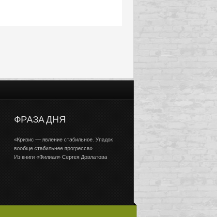
ФРАЗА ДНЯ
«Кризис — явление стабильное. Упадок
вообще стабильнее прогресса»
Из книги «Филиал» Сергея Довлатова