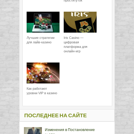
проституток
Лучшие стратегии
Iris Casino —
для лайв-казино
цифровая
платформа для
онлайн-игр
Как работают
уровни VIP в казино
ПОСЛЕДНЕЕ НА САЙТЕ
Изменения в Постановление