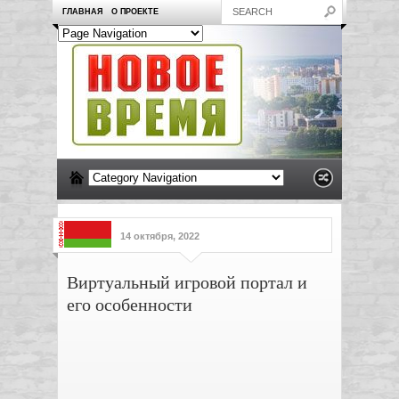
ГЛАВНАЯ
О ПРОЕКТЕ
14 октября, 2022
Виртуальный игровой портал и
его особенности