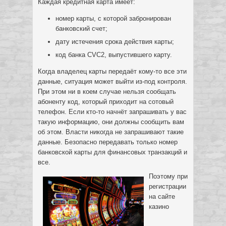
Каждая кредитная карта имеет:
номер карты, с которой забронирован
банковский счет;
дату истечения срока действия карты;
код банка CVC2, выпустившего карту.
Когда владелец карты передаёт кому-то все эти
данные, ситуация может выйти из-под контроля.
При этом ни в коем случае нельзя сообщать
абоненту код, который приходит на сотовый
телефон. Если кто-то начнёт запрашивать у вас
такую информацию, они должны сообщить вам
об этом. Власти никогда не запрашивают такие
данные. Безопасно передавать только номер
банковской карты для финансовых транзакций и
все.
Поэтому при
регистрации
на сайте
казино