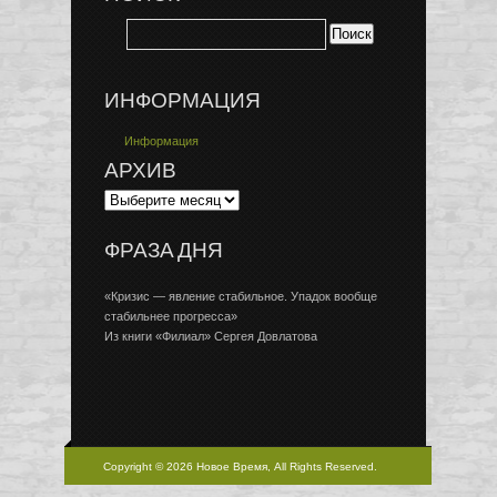
ИНФОРМАЦИЯ
Информация
АРХИВ
ФРАЗА ДНЯ
«Кризис — явление стабильное. Упадок вообще
стабильнее прогресса»
Из книги «Филиал» Сергея Довлатова
Copyright © 2026 Новое Время, All Rights Reserved.