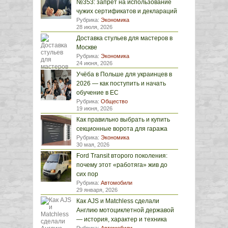
№353: запрет на использование
чужих сертификатов и деклараций
Рубрика:
Экономика
28 июля, 2026
Доставка стульев для мастеров в
Москве
Рубрика:
Экономика
24 июня, 2026
Учёба в Польше для украинцев в
2026 — как поступить и начать
обучение в ЕС
Рубрика:
Общество
19 июня, 2026
Как правильно выбрать и купить
секционные ворота для гаража
Рубрика:
Экономика
30 мая, 2026
Ford Transit второго поколения:
почему этот «работяга» жив до
сих пор
Рубрика:
Автомобили
29 января, 2026
Как AJS и Matchless сделали
Англию мотоциклетной державой
— история, характер и техника
Рубрика:
Автомобили