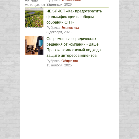
29 января, 2026
ЧЕК-ЛИСТ «Как предотвратить
фальсификации на общем
собрании СНТ»
Рубрика:
Экономика
8 декабря, 2025
Современные юридические
решения от компании «Ваше
Право»: комплексный подход к
защите интересов клиентов
Рубрика:
Общество
13 ноября, 2025