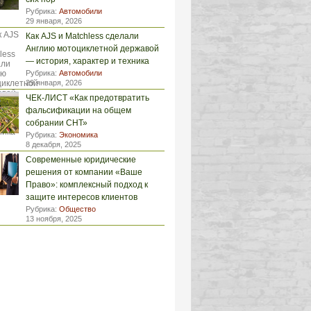
Рубрика:
Автомобили
29 января, 2026
Как AJS и Matchless сделали
Англию мотоциклетной державой
— история, характер и техника
Рубрика:
Автомобили
29 января, 2026
ЧЕК-ЛИСТ «Как предотвратить
фальсификации на общем
собрании СНТ»
Рубрика:
Экономика
8 декабря, 2025
Современные юридические
решения от компании «Ваше
Право»: комплексный подход к
защите интересов клиентов
Рубрика:
Общество
13 ноября, 2025