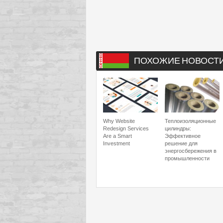
ПОХОЖИЕ НОВОСТ
Why Website
Теплоизоляционные
Redesign Services
цилиндры:
Are a Smart
Эффективное
Investment
решение для
энергосбережения в
промышленности