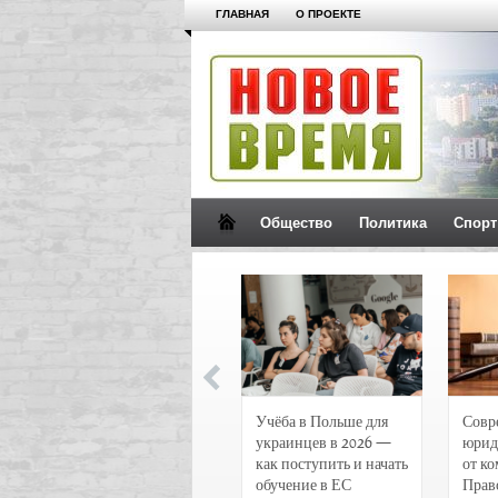
ГЛАВНАЯ
О ПРОЕКТЕ
Общество
Политика
Спорт
Новости и
Учёба в Польше для
Совр
чрезвычайные
украинцев в 2026 —
юрид
происшествия в
как поступить и начать
от к
Воронеже
обучение в ЕС
Прав