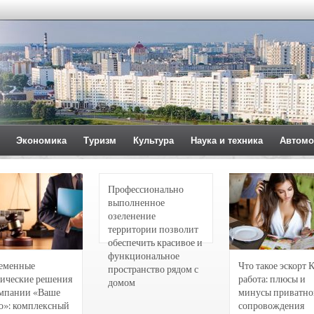
Экономика
Туризм
Культура
Наука и техника
Автомо
Профессионально
выполненное
озеленение
территории позволит
обеспечить красивое и
функциональное
еменные
Что такое эскорт 
пространство рядом с
ические решения
работа: плюсы и
домом
омпании «Ваше
минусы приватно
о»: комплексный
сопровождения