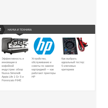
И
НАУКА И ТЕХНИКА
Эффективность и
Устройство,
Как выбрать
инновации в
обслуживание и
идеальный тестер:
кофейной
советы по замене
5 ключевых
индустрии: обзор
картриджей — как
критериев
Nuova Simonelli
работают принтеры
Appia Life 1 Gr S и
HP
Fiorenzato F64E