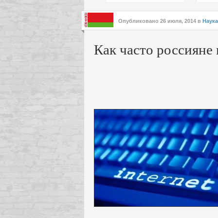
подх
инте
Опубликовано
26 июля, 2014
в
Наука
Как часто россияне