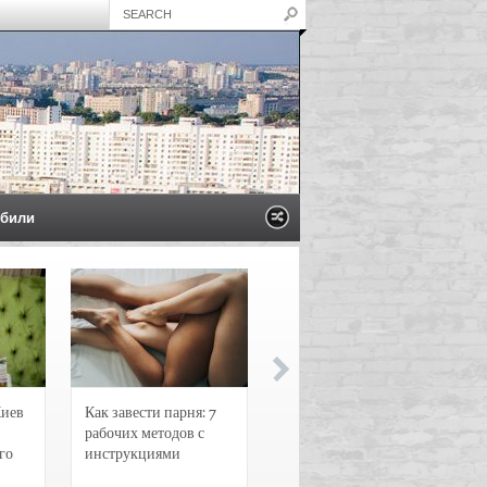
били
Киев
Как завести парня: 7
Новости и
рабочих методов с
чрезвычайные
го
инструкциями
происшествия в
Воронеже