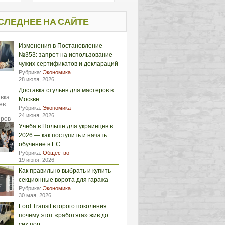
СЛЕДНЕЕ НА САЙТЕ
Изменения в Постановление
№353: запрет на использование
чужих сертификатов и деклараций
Рубрика:
Экономика
28 июля, 2026
Доставка стульев для мастеров в
Москве
Рубрика:
Экономика
24 июня, 2026
Учёба в Польше для украинцев в
2026 — как поступить и начать
обучение в ЕС
Рубрика:
Общество
19 июня, 2026
Как правильно выбрать и купить
секционные ворота для гаража
Рубрика:
Экономика
30 мая, 2026
Ford Transit второго поколения:
почему этот «работяга» жив до
сих пор