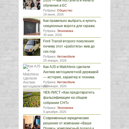
2026 — как поступить и начать
обучение в ЕС
Рубрика:
Общество
19 июня, 2026
Как правильно выбрать и купить
секционные ворота для гаража
Рубрика:
Экономика
30 мая, 2026
Ford Transit второго поколения:
почему этот «работяга» жив до
сих пор
Рубрика:
Автомобили
29 января, 2026
Как AJS и Matchless сделали
Англию мотоциклетной державой
— история, характер и техника
Рубрика:
Автомобили
29 января, 2026
ЧЕК-ЛИСТ «Как предотвратить
фальсификации на общем
собрании СНТ»
Рубрика:
Экономика
8 декабря, 2025
Современные юридические
решения от компании «Ваше
Право»: комплексный подход к