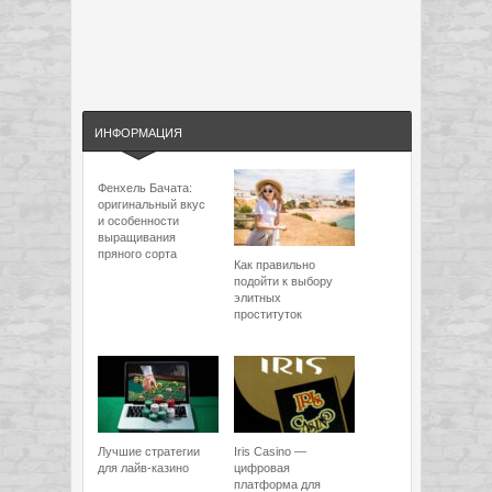
ИНФОРМАЦИЯ
Фенхель Бачата:
оригинальный вкус
и особенности
выращивания
пряного сорта
Как правильно
подойти к выбору
элитных
проституток
Лучшие стратегии
Iris Casino —
для лайв-казино
цифровая
платформа для