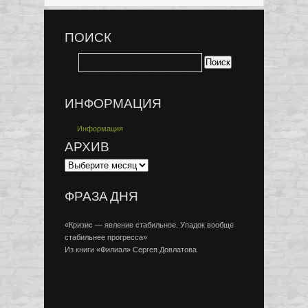
ПОИСК
ИНФОРМАЦИЯ
Информация
АРХИВ
ФРАЗА ДНЯ
«Кризис — явление стабильное. Упадок вообще
стабильнее прогресса»
Из книги «Филиал» Сергея Довлатова