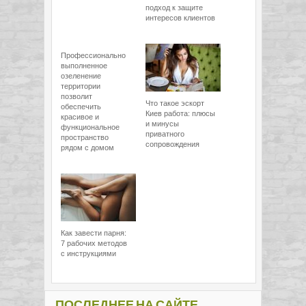
подход к защите
интересов клиентов
Профессионально
выполненное
озеленение
территории
позволит
Что такое эскорт
обеспечить
Киев работа: плюсы
красивое и
и минусы
функциональное
приватного
пространство
сопровождения
рядом с домом
Как завести парня:
7 рабочих методов
с инструкциями
ПОСЛЕДНЕЕ НА САЙТЕ