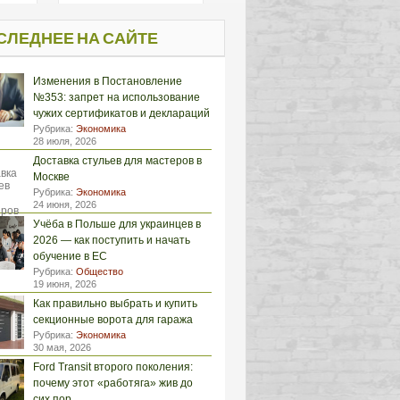
СЛЕДНЕЕ НА САЙТЕ
Изменения в Постановление
№353: запрет на использование
чужих сертификатов и деклараций
Рубрика:
Экономика
28 июля, 2026
Доставка стульев для мастеров в
Москве
Рубрика:
Экономика
24 июня, 2026
Учёба в Польше для украинцев в
2026 — как поступить и начать
обучение в ЕС
Рубрика:
Общество
19 июня, 2026
Как правильно выбрать и купить
секционные ворота для гаража
Рубрика:
Экономика
30 мая, 2026
Ford Transit второго поколения:
почему этот «работяга» жив до
сих пор