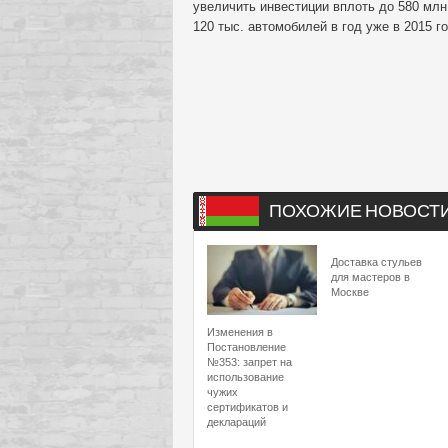
увеличить инвестиции вплоть до 580 мл
120 тыс. автомобилей в год уже в 2015 го
ПОХОЖИЕ НОВОСТ
Доставка стульев
для мастеров в
Москве
Изменения в
Постановление
№353: запрет на
использование
чужих
сертификатов и
деклараций