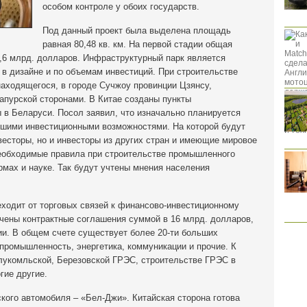
особом контроле у обоих государств.
Под данный проект была выделена площадь
равная 80,48 кв. км. На первой стадии общая
5,6 млрд. долларов. Инфраструктурный парк является
в дизайне и по объемам инвестиций. При строительстве
находящегося, в городе Сучжоу провинции Цзянсу,
гапурской сторонами. В Китае созданы пункты
 в Беларуси. Посол заявил, что изначально планируется
шими инвестиционными возможностями. На которой будут
нвесторы, но и инвесторы из других стран и имеющие мировое
еобходимые правила при строительстве промышленного
рмах и науке. Так будут учтены мнения населения
еходит от торговых связей к финансово-инвестиционному
ены контрактные соглашения суммой в 16 млрд. долларов,
ии. В общем счете существует более 20-ти больших
 промышленность, энергетика, коммуникации и прочие. К
олукомльской, Березовской ГРЭС, строительстве ГРЭС в
гие другие.
кого автомобиля – «Бел-Джи». Китайская сторона готова