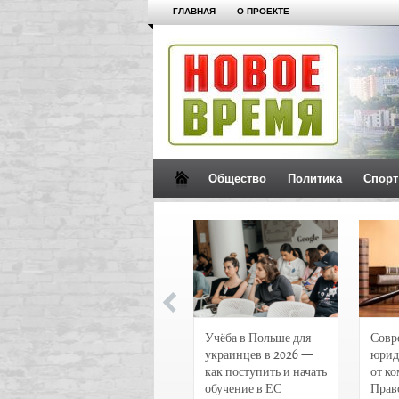
ГЛАВНАЯ
О ПРОЕКТЕ
Общество
Политика
Спорт
Новости и
Учёба в Польше для
Совр
чрезвычайные
украинцев в 2026 —
юрид
происшествия в
как поступить и начать
от к
Воронеже
обучение в ЕС
Прав