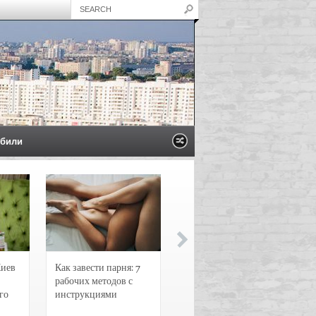
били
Киев
Как завести парня: 7
Новости и
рабочих методов с
чрезвычайные
го
инструкциями
происшествия в
Воронеже