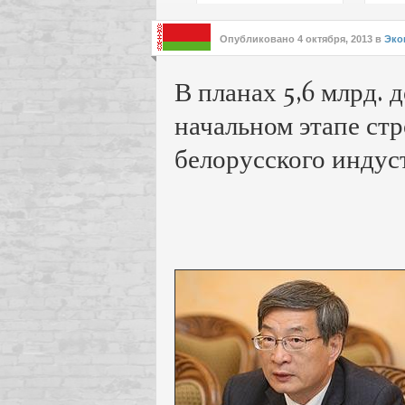
подх
инте
Опубликовано
4 октября, 2013
в
Эко
В планах 5,6 млрд. 
начальном этапе стр
белорусского индус