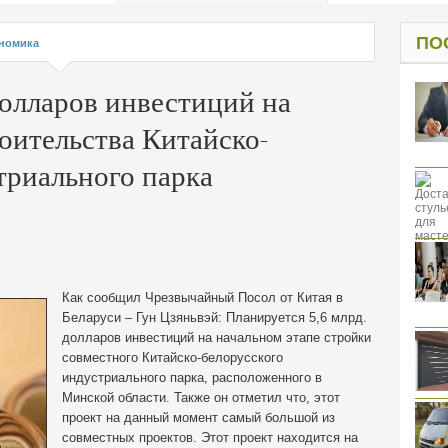
од к защите
ресов клиентов
ПО
номика
долларов инвестиций на
оительства Китайско-
триального парка
Как сообщил Чрезвычайный Посол от Китая в
Беларуси – Гун Цзяньвэй: Планируется 5,6 млрд.
долларов инвестиций на начальном этапе стройки
совместного Китайско-
белорусского
индустриального парка, расположенного в
Минской области. Также он отметил что, этот
проект на данный момент самый большой из
совместных проектов. Этот проект находится на