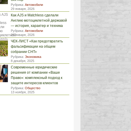
Рубрика:
Автомобили
29 января, 2026
Как AJS и Matchless сделали
Англию мотоциклетной державой
— история, характер и техника
Рубрика:
Автомобили
29 января, 2026
ЧЕК-ЛИСТ «Как предотвратить
фальсификации на общем
собрании СНТ»
Рубрика:
Экономика
8 декабря, 2025
Современные юридические
решения от компании «Ваше
Право»: комплексный подход к
защите интересов клиентов
Рубрика:
Общество
13 ноября, 2025