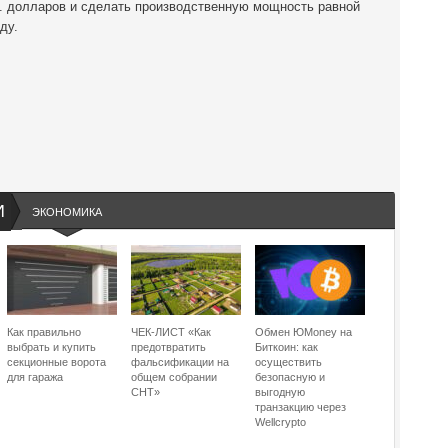
н. долларов и сделать производственную мощность равной
ду.
И
ЭКОНОМИКА
Как правильно
ЧЕК-ЛИСТ «Как
Обмен ЮMoney на
выбрать и купить
предотвратить
Биткоин: как
секционные ворота
фальсификации на
осуществить
для гаража
общем собрании
безопасную и
СНТ»
выгодную
транзакцию через
Wellcrypto