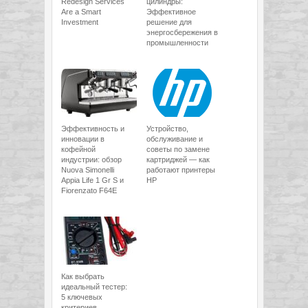
Redesign Services
цилиндры:
Are a Smart
Эффективное
Investment
решение для
энергосбережения в
промышленности
Эффективность и
Устройство,
инновации в
обслуживание и
кофейной
советы по замене
индустрии: обзор
картриджей — как
Nuova Simonelli
работают принтеры
Appia Life 1 Gr S и
HP
Fiorenzato F64E
Как выбрать
идеальный тестер:
5 ключевых
критериев