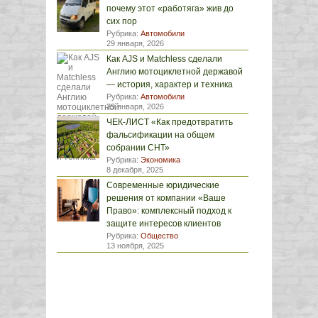
почему этот «работяга» жив до
сих пор
Рубрика:
Автомобили
29 января, 2026
Как AJS и Matchless сделали
Англию мотоциклетной державой
— история, характер и техника
Рубрика:
Автомобили
29 января, 2026
ЧЕК-ЛИСТ «Как предотвратить
фальсификации на общем
собрании СНТ»
Рубрика:
Экономика
8 декабря, 2025
Современные юридические
решения от компании «Ваше
Право»: комплексный подход к
защите интересов клиентов
Рубрика:
Общество
13 ноября, 2025