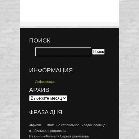
ПОИСК
ИНФОРМАЦИЯ
Информация
АРХИВ
ФРАЗА ДНЯ
«Кризис — явление стабильное. Упадок вообще
стабильнее прогресса»
Из книги «Филиал» Сергея Довлатова