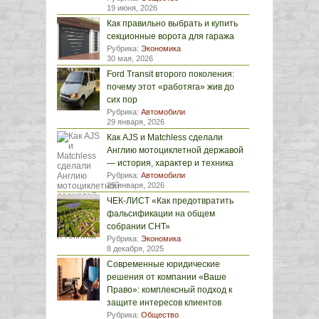
19 июня, 2026
Как правильно выбрать и купить
секционные ворота для гаража
Рубрика:
Экономика
30 мая, 2026
Ford Transit второго поколения:
почему этот «работяга» жив до
сих пор
Рубрика:
Автомобили
29 января, 2026
Как AJS и Matchless сделали
Англию мотоциклетной державой
— история, характер и техника
Рубрика:
Автомобили
29 января, 2026
ЧЕК-ЛИСТ «Как предотвратить
фальсификации на общем
собрании СНТ»
Рубрика:
Экономика
8 декабря, 2025
Современные юридические
решения от компании «Ваше
Право»: комплексный подход к
защите интересов клиентов
Рубрика:
Общество