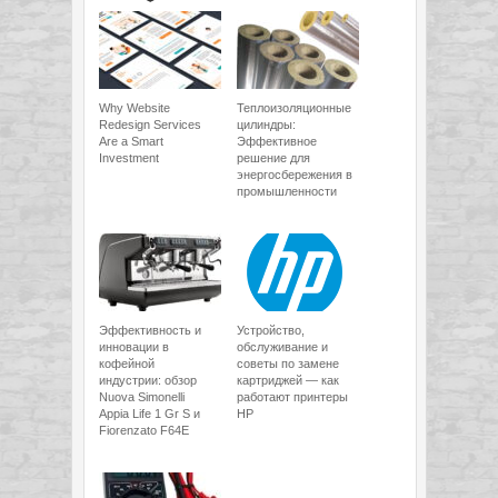
Why Website
Теплоизоляционные
Redesign Services
цилиндры:
Are a Smart
Эффективное
Investment
решение для
энергосбережения в
промышленности
Эффективность и
Устройство,
инновации в
обслуживание и
кофейной
советы по замене
индустрии: обзор
картриджей — как
Nuova Simonelli
работают принтеры
Appia Life 1 Gr S и
HP
Fiorenzato F64E