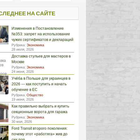
СЛЕДНЕЕ НА САЙТЕ
Изменения в Постановление
№353: запрет на использование
чужих сертификатов и деклараций
Рубрика:
Экономика
28 июля, 2026
Доставка стульев для мастеров в
Москве
Рубрика:
Экономика
24 июня, 2026
Учёба в Польше для украинцев в
2026 — как поступить и начать
обучение в ЕС
Рубрика:
Общество
19 июня, 2026
Как правильно выбрать и купить
секционные ворота для гаража
Рубрика:
Экономика
30 мая, 2026
Ford Transit второго поколения:
почему этот «работяга» жив до
сих пор