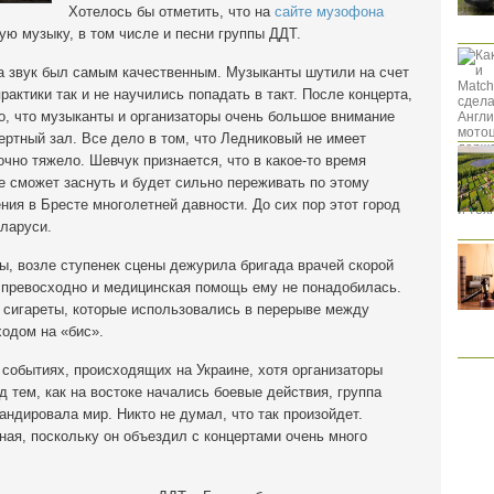
Хотелось бы отметить, что на
сайте музофона
 музыку, в том числе и песни группы ДДТ.
 а звук был самым качественным. Музыканты шутили на счет
рактики так и не научились попадать в такт. После концерта,
о, что музыканты и организаторы очень большое внимание
ертный зал. Все дело в том, что Ледниковый не имеет
чно тяжело. Шевчук признается, что в какое-то время
не сможет заснуть и будет сильно переживать по этому
ния в Бресте многолетней давности. До сих пор этот город
ларуси.
ы, возле ступенек сцены дежурила бригада врачей скорой
я превосходно и медицинская помощь ему не понадобилась.
 сигареты, которые использовались в перерыве между
ходом на «бис».
событиях, происходящих на Украине, хотя организаторы
 тем, как на востоке начались боевые действия, группа
андировала мир. Никто не думал, что так произойдет.
ная, поскольку он объездил с концертами очень много