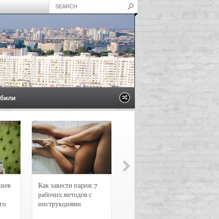
били
Киев
Как завести парня: 7
Новости и
рабочих методов с
чрезвычайные
го
инструкциями
происшествия в
Воронеже