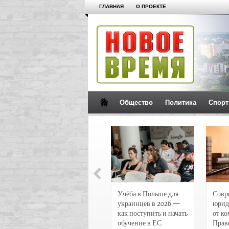
ГЛАВНАЯ
О ПРОЕКТЕ
Общество
Политика
Спорт
Новости и
Учёба в Польше для
Совр
чрезвычайные
украинцев в 2026 —
юрид
происшествия в
как поступить и начать
от к
Воронеже
обучение в ЕС
Прав