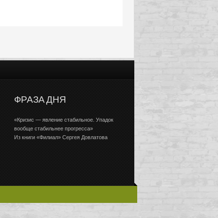
ФРАЗА ДНЯ
«Кризис — явление стабильное. Упадок
вообще стабильнее прогресса»
Из книги «Филиал» Сергея Довлатова