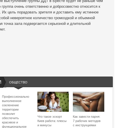
е выступление группы ДДТ в Бресте будет не раньше чем
о группа очень ответственно и добросовестно относится к
. Их цель порадовать зрителя и доставить ему истинное
 собой невероятное количество громоздкой и объемной
ая точка зала подвергается серьезной и длительной
яет.
И
ОБЩЕСТВО
Профессионально
выполненное
озеленение
территории
позволит
Что такое эскорт
Как завести парня:
обеспечить
Киев работа: плюсы
7 рабочих методов
красивое и
и минусы
с инструкциями
функциональное