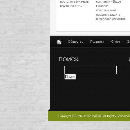
поступить и начать
компании «Ваше
обучение в ЕС
Право»:
комплексный
подход к защите
интересов клиентов
Общество
Политика
Спорт
Э
ПОИСК
Copyright © 2026 Новое Время, All Rights Reserved.