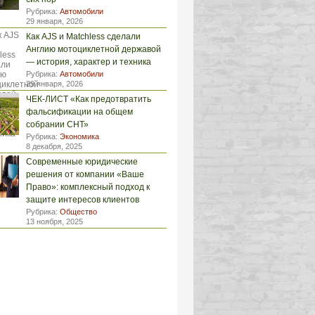
Рубрика:
Автомобили
29 января, 2026
Как AJS и Matchless сделали
Англию мотоциклетной державой
— история, характер и техника
Рубрика:
Автомобили
29 января, 2026
ЧЕК-ЛИСТ «Как предотвратить
фальсификации на общем
собрании СНТ»
Рубрика:
Экономика
8 декабря, 2025
Современные юридические
решения от компании «Ваше
Право»: комплексный подход к
защите интересов клиентов
Рубрика:
Общество
13 ноября, 2025