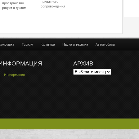
приватного
пространство
сопровождения
рядом с домом
кономика
Туризм
Культура
Наука и техника
Автомобили
ИНФОРМАЦИЯ
АРХИВ
Информация