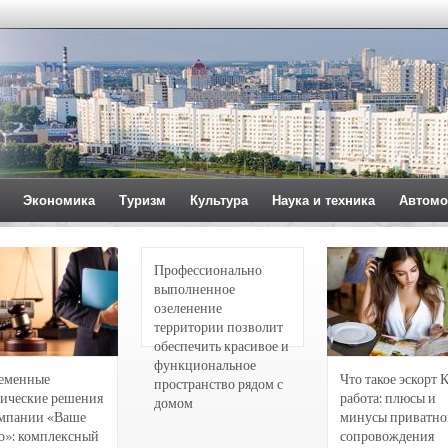
Экономика
Туризм
Культура
Наука и техника
Автомо
Профессионально
выполненное
озеленение
территории позволит
обеспечить красивое и
функциональное
еменные
Что такое эскорт 
пространство рядом с
ические решения
работа: плюсы и
домом
омпании «Ваше
минусы приватно
о»: комплексный
сопровождения