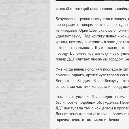
каждый желающий может скачать любимую
Безусловно, группа выступала в живую,
фонограммы. Говорили, что за все годы п
из интервью Юрия Шевчука стало понятн
уделяют звуку. Под критику попал и конц
крыши, поэтому выступать в зале достато
потерял тональность. Шутя сказал, что 
поводу. Вспомнились артисту и выступле
лидер ДДТ считает любимым городом Бе
Уже когда певец исполнял последние хит
помощи, однако, артист чувствовал себ
Все, что необходимо было Шевчуку – это
основными частями концерта и перед вы
После выступления была поднята тема о 
были против подобных обсуждений. Перед
ДДТ выступала там с концертом и пропаг
Данная тема для артиста очень болезнен
горячих точек, в том числе и Чечню.