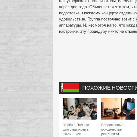
Как утверждают организаторы, следующе
через два года. Объясняется это тем, чт
подготовке и каждому концерту отдельно
удовольствие. Группа постоянно возит с
аппаратуры. И, несмотря на то, что кажд
настройке, эту процедуру никто не отмен
ПОХОЖИЕ НОВОСТ
Учёба в Польше
Современные
для украинцев в
юридические
2026 — как
решения от