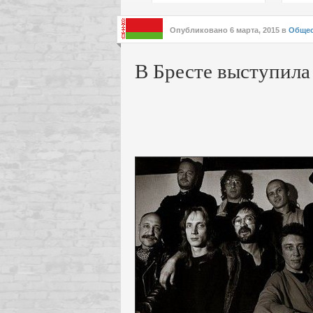
подх
инте
Опубликовано
6 марта, 2015
в
Общес
В Бресте выступила