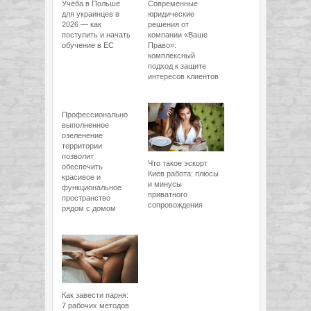
Учёба в Польше
Современные
для украинцев в
юридические
2026 — как
решения от
поступить и начать
компании «Ваше
обучение в ЕС
Право»:
комплексный
подход к защите
интересов клиентов
Профессионально
выполненное
озеленение
территории
позволит
Что такое эскорт
обеспечить
Киев работа: плюсы
красивое и
и минусы
функциональное
приватного
пространство
сопровождения
рядом с домом
Как завести парня:
7 рабочих методов