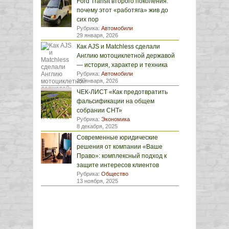
Ford Transit второго поколения:
почему этот «работяга» жив до
сих пор
Рубрика:
Автомобили
29 января, 2026
Как AJS и Matchless сделали
Англию мотоциклетной державой
— история, характер и техника
Рубрика:
Автомобили
29 января, 2026
ЧЕК-ЛИСТ «Как предотвратить
фальсификации на общем
собрании СНТ»
Рубрика:
Экономика
8 декабря, 2025
Современные юридические
решения от компании «Ваше
Право»: комплексный подход к
защите интересов клиентов
Рубрика:
Общество
13 ноября, 2025