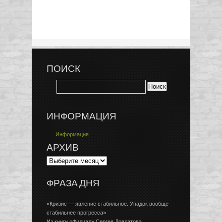
ПОИСК
ИНФОРМАЦИЯ
Информация
АРХИВ
ФРАЗА ДНЯ
«Кризис — явление стабильное. Упадок вообще
стабильнее прогресса»
Из книги «Филиал» Сергея Довлатова