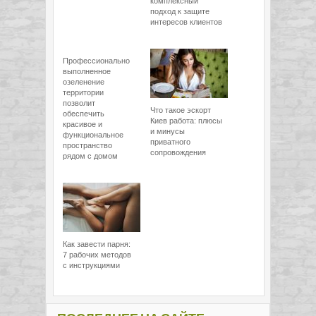
комплексный
подход к защите
интересов клиентов
Профессионально
выполненное
озеленение
территории
позволит
Что такое эскорт
обеспечить
Киев работа: плюсы
красивое и
и минусы
функциональное
приватного
пространство
сопровождения
рядом с домом
Как завести парня:
7 рабочих методов
с инструкциями